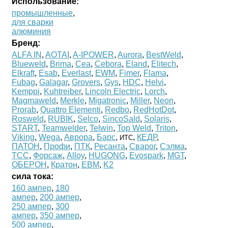
Использование:
промышленные
,
для сварки
алюминия
Бренд:
ALFA IN
,
AOTAI
,
A-IPOWER
,
Aurora
,
BestWeld
,
Blueweld
,
Brima
,
Cea
,
Cebora
,
Eland
,
Elitech
,
Elkraft
,
Esab
,
Everlast
,
EWM
,
Fimer
,
Flama
,
Fubag
,
Galagar
,
Grovers
,
Gys
,
HDC
,
Helvi
,
Kemppi
,
Kuhtreiber
,
Lincoln Electric
,
Lorch
,
Magmaweld
,
Merkle
,
Migatronic
,
Miller
,
Neon
,
Prorab
,
Quattro Elementi
,
Redbo
,
RedHotDot
,
Rosweld
,
RUBIK
,
Selco
,
SincoSald
,
Solaris
,
START
,
Teamwelder
,
Telwin
,
Top Weld
,
Triton
,
Viking
,
Wega
,
Аврора
,
Барс
,
,
КЕДР
,
ИТС
ПАТОН
,
Профи
,
ПТК
,
Ресанта
,
Сварог
,
Сэлма
,
ТСС
,
Форсаж
,
Alloy
,
HUGONG
,
Evospark
,
MGT
,
ОБЕРОН
,
Кратон
,
ЕВМ
,
K2
сила тока:
160 ампер
,
180
ампер
,
200 ампер
,
250 ампер
,
300
ампер
,
350 ампер
,
500 ампер
,