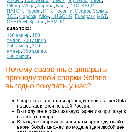
START
,
Teamwelder
,
Telwin
,
Top Weld
,
Triton
,
Viking
,
Wega
,
Аврора
,
Барс
,
ИТС
,
КЕДР
,
ПАТОН
,
Профи
,
ПТК
,
Ресанта
,
Сварог
,
Сэлма
,
ТСС
,
Форсаж
,
Alloy
,
HUGONG
,
Evospark
,
MGT
,
ОБЕРОН
,
Кратон
,
ЕВМ
,
K2
сила тока:
160 ампер
,
180
ампер
,
200 ампер
,
250 ампер
,
300
ампер
,
350 ампер
,
500 ампер
,
Почему сварочные аппараты
аргонодуговой сварки Solaris
выгодно покупать у нас?
Сварочные аппараты аргонодуговой сварки Sola
ris доставляются по всей России;
Вы получаете официальную гарантию при покупк
е любого товара;
В разделе сварочные аппараты аргонодуговой с
варки Solaris множество моделей для любой цен