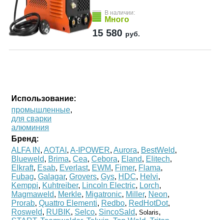
В наличии:
Много
15 580
руб.
Использование:
промышленные
,
для сварки
алюминия
Бренд:
ALFA IN
,
AOTAI
,
A-IPOWER
,
Aurora
,
BestWeld
,
Blueweld
,
Brima
,
Cea
,
Cebora
,
Eland
,
Elitech
,
Elkraft
,
Esab
,
Everlast
,
EWM
,
Fimer
,
Flama
,
Fubag
,
Galagar
,
Grovers
,
Gys
,
HDC
,
Helvi
,
Kemppi
,
Kuhtreiber
,
Lincoln Electric
,
Lorch
,
Magmaweld
,
Merkle
,
Migatronic
,
Miller
,
Neon
,
Prorab
,
Quattro Elementi
,
Redbo
,
RedHotDot
,
Rosweld
,
RUBIK
,
Selco
,
SincoSald
,
,
Solaris