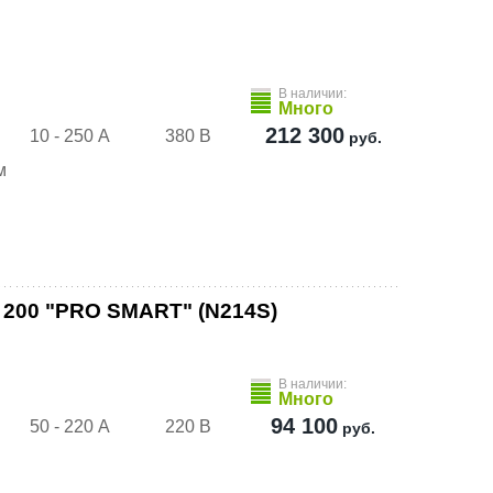
В наличии:
Много
212 300
10 - 250 А
380 В
руб.
м
 200 "PRO SMART" (N214S)
В наличии:
Много
и
94 100
50 - 220 А
220 В
руб.