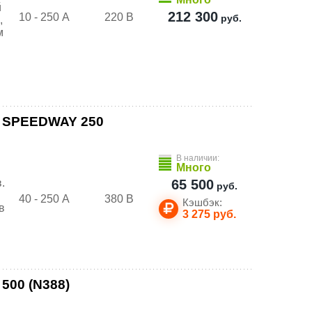
й
212 300
10 - 250 А
220 В
руб.
,
м
O SPEEDWAY 250
В наличии:
Много
.
65 500
руб.
40 - 250 А
380 В
Кэшбэк:
в
3 275
руб.
500 (N388)