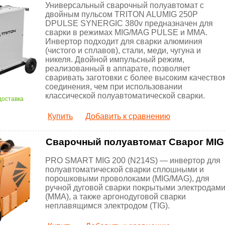
Универсальный сварочный полуавтомат с
двойным пульсом TRITON ALUMIG 250P
DPULSE SYNERGIC 380v предназначен для
сварки в режимах MIG/MAG PULSE и MMA.
Инвертор подходит для сварки алюминия
(чистого и сплавов), стали, меди, чугуна и
никеля. Двойной импульсный режим,
реализованный в аппарате, позволяет
сваривать заготовки с более высоким качество
соединения, чем при использовании
классической полуавтоматической сварки.
доставка
Купить
Добавить к сравнению
Сварочный полуавтомат Сварог MIG
PRO SMART MIG 200 (N214S) — инвертор для
полуавтоматической сварки сплошными и
порошковыми проволоками (MIG/MAG), для
ручной дуговой сварки покрытыми электродам
(MMA), а также аргонодуговой сварки
неплавящимся электродом (TIG).