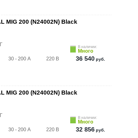
 MIG 200 (N24002N) Black
Г
В наличии:
Много
36 540
30 - 200 А
220 В
руб.
 MIG 200 (N24002N) Black
Г
В наличии:
Много
32 856
30 - 200 А
220 В
руб.