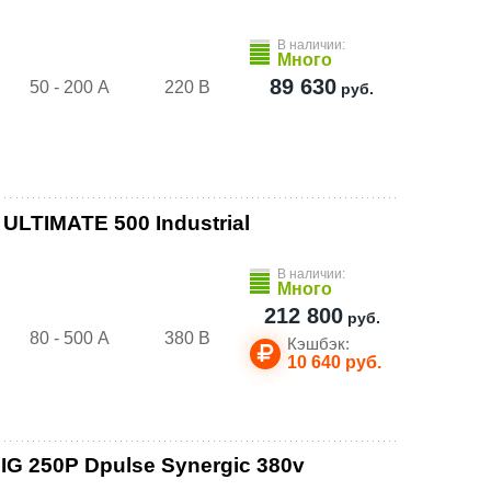
В наличии:
Много
89 630
50 - 200 А
220 В
руб.
LTIMATE 500 Industrial
В наличии:
Много
212 800
руб.
80 - 500 А
380 В
Кэшбэк:
10 640
руб.
G 250P Dpulse Synergic 380v