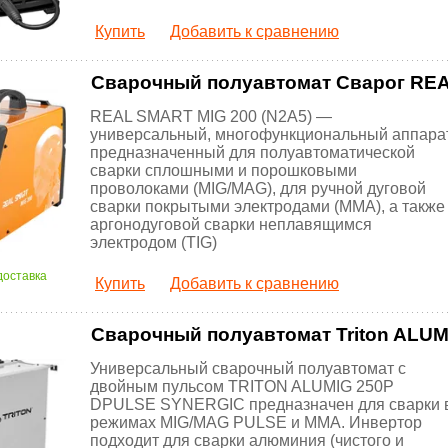
Купить
Добавить к сравнению
Сварочный полуавтомат Сварог REA
REAL SMART MIG 200 (N2A5) —
универсальный, многофункциональный аппарат
предназначенный для полуавтоматической
сварки сплошными и порошковыми
проволоками (MIG/MAG), для ручной дуговой
сварки покрытыми электродами (MMA), а также
аргонодуговой сварки неплавящимся
электродом (TIG)
доставка
Купить
Добавить к сравнению
Сварочный полуавтомат Triton ALUMI
Универсальный сварочный полуавтомат с
двойным пульсом TRITON ALUMIG 250P
DPULSE SYNERGIC предназначен для сварки 
режимах MIG/MAG PULSE и MMA. Инвертор
подходит для сварки алюминия (чистого и