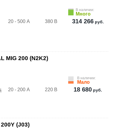
В наличии:
Много
314 266
20 - 500 А
380 В
руб.
 MIG 200 (N2K2)
В наличии:
Мало
18 680
20 - 200 А
220 В
руб.
й
200Y (J03)