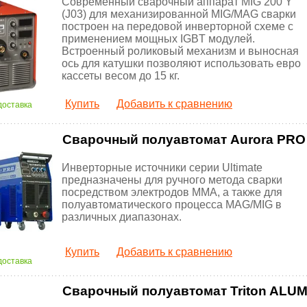
Современный сварочный аппарат MIG 200 Y
(J03) для механизированной MIG/MAG сварки
построен на передовой инверторной схеме с
применением мощных IGBT модулей.
Встроенный роликовый механизм и выносная
ось для катушки позволяют использовать евро
кассеты весом до 15 кг.
Купить
Добавить к сравнению
доставка
Сварочный полуавтомат Aurora PRO U
Инверторные источники серии Ultimate
предназначены для ручного метода сварки
посредством электродов ММА, а также для
полуавтоматического процесса MAG/MIG в
различных диапазонах.
Купить
Добавить к сравнению
доставка
Сварочный полуавтомат Triton ALUMI