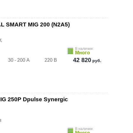
L SMART MIG 200 (N2A5)
,
В наличии:
Много
42 820
30 - 200 А
220 В
руб.
G 250P Dpulse Synergic
в
В наличии:
Много