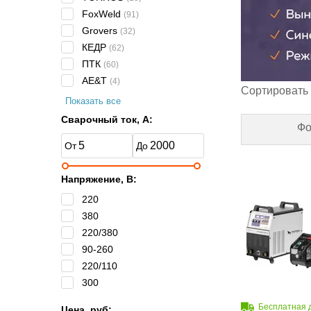
FoxWeld
(91)
Grovers
(32)
КЕДР
(62)
ПТК
(60)
AE&T
(4)
Сортировать 
Показать все
Сварочный ток, А:
Фо
Напряжение, B:
220
380
220/380
90-260
220/110
300
Бесплатная 
Цена, руб: