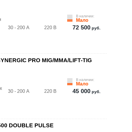
В наличии:
н
Мало
72 500
30 - 200 А
220 В
руб.
SYNERGIC PRO MIG/MMA/LIFT-TIG
В наличии:
Мало
х
45 000
30 - 200 А
220 В
руб.
 500 DOUBLE PULSE