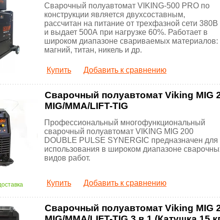
Сварочный полуавтомат VIKING-500 PRO по
конструкции является двухсоставным,
рассчитан на питание от трехфазной сети 380В
и выдает 500А при нагрузке 60%. Работает в
широком диапазоне свариваемых материалов:
магний, титан, никель и др.
Купить
Добавить к сравнению
Сварочный полуавтомат Viking MIG
MIG/MMA/LIFT-TIG
Профессиональный многофункциональный
сварочный полуавтомат VIKING MIG 200
DOUBLE PULSE SYNERGIC предназначен для
использования в широком диапазоне сварочны
видов работ.
Купить
Добавить к сравнению
доставка
Сварочный полуавтомат Viking MI
MIG/MMA/LIFT-TIG 3 в 1 (Катушка 15 кг