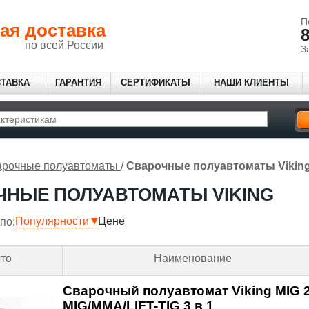
П
ая доставка
8
по всей России
З
СТАВКА
ГАРАНТИЯ
СЕРТИФИКАТЫ
НАШИ КЛИЕНТЫ
рочные полуавтоматы
/
Сварочные полуавтоматы Vikin
ЧНЫЕ ПОЛУАВТОМАТЫ VIKING
Популярности
Цене
по:
то
Наименование
Сварочный полуавтомат Viking MI
MIG/MMA/LIFT-TIG 3 в 1