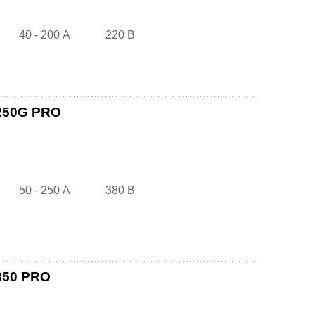
40 - 200 А
220 В
 250G PRO
50 - 250 А
380 В
350 PRO