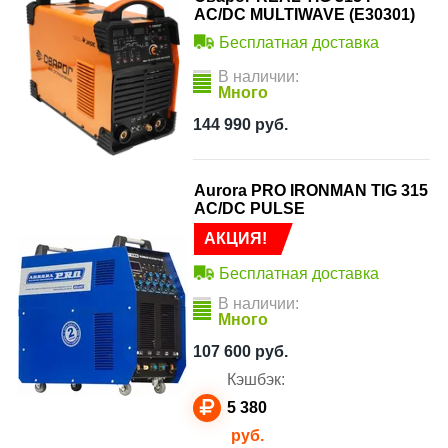
AC/DC MULTIWAVE (E30301)
Бесплатная доставка
В наличии:
Много
144 990
руб.
Aurora PRO IRONMAN TIG 315
AC/DC PULSE
АКЦИЯ!
Бесплатная доставка
В наличии:
Много
107 600
руб.
Кэшбэк:
5 380
руб.