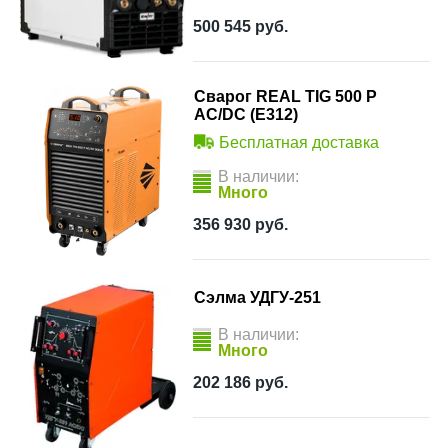
500 545
руб.
Сварог REAL TIG 500 P
AC/DC (Е312)
Бесплатная доставка
В наличии:
Много
356 930
руб.
Сэлма УДГУ-251
В наличии:
Много
202 186
руб.