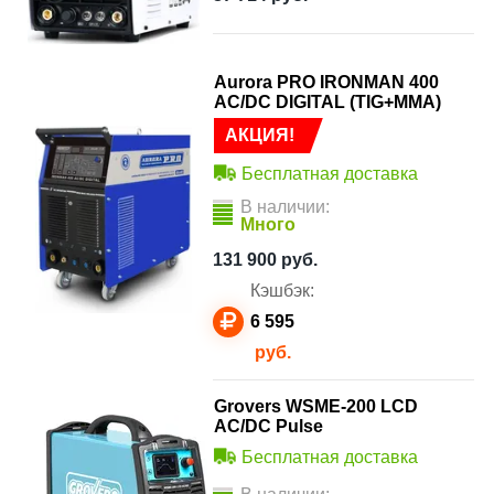
Aurora PRO IRONMAN 400
AC/DC DIGITAL (TIG+MMA)
АКЦИЯ!
Бесплатная доставка
В наличии:
Много
131 900
руб.
Кэшбэк:
6 595
руб.
Grovers WSME-200 LCD
AC/DC Pulse
Бесплатная доставка