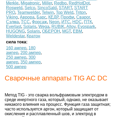
Merkle
,
Migatronic
,
Miller
,
Redbo
,
RedHotDot
,
Rosweld
,
Selco
,
SincoSald
,
START
,
START
PRO
,
Teamwelder
,
Telwin
,
Top Weld
,
Triton
,
Viking
,
Аврора
,
Барс
,
КЕДР
,
Профи
,
Сварог
,
Сэлма
,
ТСС
,
Форсаж
,
Neon
,
ИТС
,
HDC
,
ПТК
,
Everlast
,
Solaris
,
Wega
,
RUBIK
,
Alloy
,
Evospark
,
HUGONG
,
Solaris
,
ОБЕРОН
,
MGT
,
ЕВМ
,
Weldestar
,
Кратон
сила тока:
160 ампер
,
180
ампер
,
200 ампер
,
250 ампер
,
300
ампер
,
350 ампер
,
500 ампер
Сварочные аппараты TIG AC DC
Метод TIG - это сварка вольфрамовым электродом в
среде инертного газа, который, однако, не оказывает
никакого влияния на процесс. Функция газа защитная;
часто используется аргон, который защищает от
окисления и расплавленный шов, и электрод в