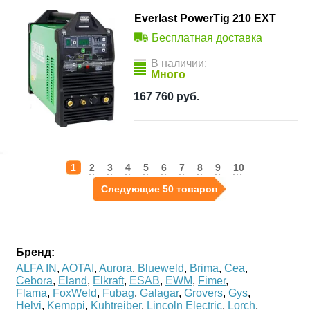
Everlast PowerTig 210 EXT
Бесплатная доставка
В наличии:
Много
167 760
руб.
1
2
3
4
5
6
7
8
9
10
Следующие 50 товаров
Бренд:
ALFA IN
,
AOTAI
,
Aurora
,
Blueweld
,
Brima
,
Cea
,
Cebora
,
Eland
,
Elkraft
,
ESAB
,
EWM
,
Fimer
,
Flama
,
FoxWeld
,
Fubag
,
Galagar
,
Grovers
,
Gys
,
Helvi
,
Kemppi
,
Kuhtreiber
,
Lincoln Electric
,
Lorch
,