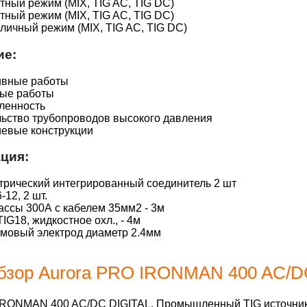
ктный режим (MIX, TIG AC, TIG DC)
ктный режим (MIX, TIG AC, TIG DC)
личный режим (MIX, TIG AC, TIG DC)
ие:
ивные работы
ые работы
енность
ьство трубопроводов высокого давления
евые конструкции
ция:
трический интегрированный соединитель 2 шт
-12, 2 шт.
ссы 300А с кабелем 35мм2 - 3м
TIG18, жидкостное охл., - 4м
мовый электрод диаметр 2.4мм
бзор Aurora PRO IRONMAN 400 AC/D
IRONMAN 400 AC/DC DIGITAL. Промышленный TIG источник