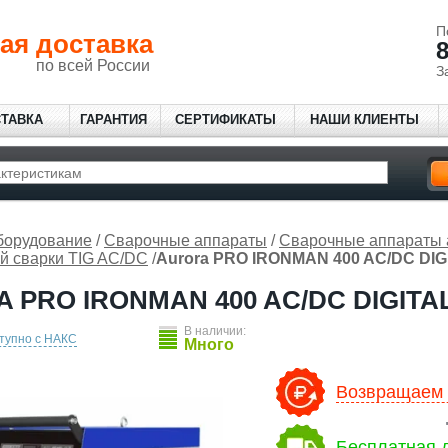
П
ая доставка
8
по всей России
З
СТАВКА
ГАРАНТИЯ
СЕРТИФИКАТЫ
НАШИ КЛИЕНТЫ
борудование
/
Сварочные аппараты
/
Сварочные аппараты 
й сварки TIG AC/DC
/
Aurora PRO IRONMAN 400 AC/DC DIG
 PRO IRONMAN 400 AC/DC DIGITA
В наличии:
тупно с НАКС
Много
Возвращаем 6
Бесплатная д