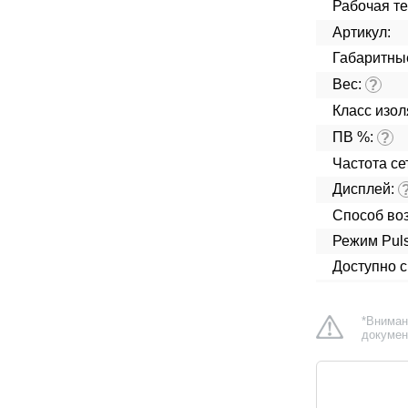
Рабочая т
Артикул:
Габаритны
Вес:
?
Класс изо
ПВ %:
?
Частота сет
Дисплей:
Способ во
Режим Puls
Доступно 
*Вниман
докумен