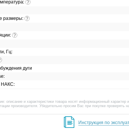
емпература:
?
е размеры:
?
ляции:
?
и, Гц:
?
збуждения дуги
e:
с НАКС:
ие: описание и характеристики товара носят информационный характер и
тации производителя. Убедительно просим Вас при покупке проверять н
Инструкция по эксплуа