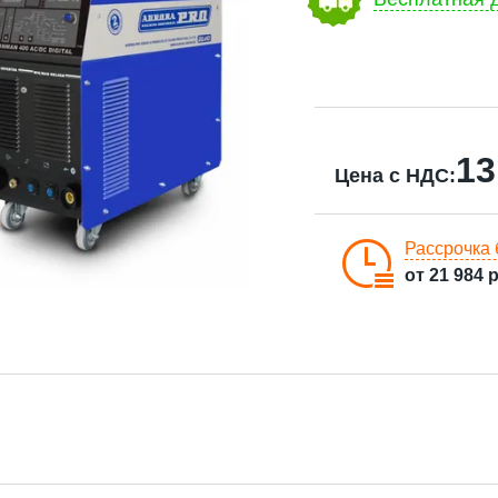
13
Цена с НДС:
Рассрочка 
от
21 984
р