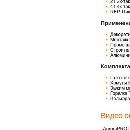
2T 2х-та
4T 4х-та
REP. Цик
Применен
Декорат
Монтажн
Промышл
Строител
Алюмини
Комплекта
Газоэлек
Хомуты 6
Зажим ма
Горелка 
Вольфра
Видео о
AuroraPRO 