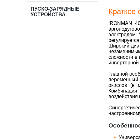
ПУСКО-ЗАРЯДНЫЕ
Краткое
УСТРОЙСТВА
IRONMAN 40
аргонодугов
электродом 
регулируется
Широкий диап
незаменимы
сложности в 
инверторной 
Главной особ
переменный. 
окислов (в 
Комбинация 
воздействия 
Синергетиче
настроенному
Особеннос
Универса