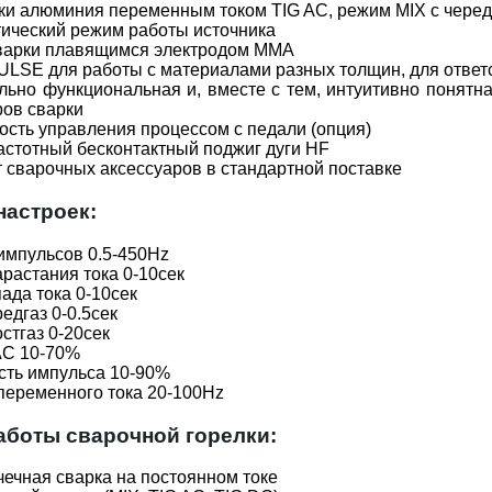
ки алюминия переменным током TIG AС, режим MIX с чер
ический режим работы источника
варки плавящимся электродом MMA
LSE для работы с материалами разных толщин, для ответ
ьно функциональная и, вместе с тем, интуитивно понятн
ов сварки
сть управления процессом с педали (опция)
стотный бесконтактный поджиг дуги HF
 сварочных аксессуаров в стандартной поставке
настроек:
импульсов 0.5-450Hz
растания тока 0-10сек
ада тока 0-10сек
едгаз 0-0.5сек
стгаз 0-20сек
AC 10-70%
сть импульса 10-90%
переменного тока 20-100Hz
боты сварочной горелки:
ечная сварка на постоянном токе