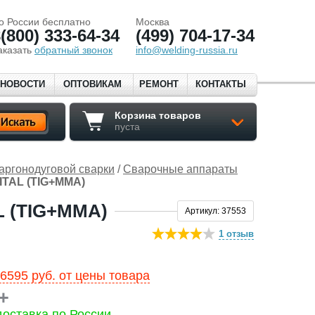
о России бесплатно
Москва
(800) 333-64-34
(499) 704-17-34
аказать
обратный звонок
info@welding-russia.ru
НОВОСТИ
ОПТОВИКАМ
РЕМОНТ
КОНТАКТЫ
Корзина товаров
пуста
аргонодуговой сварки
/
Сварочные аппараты
ITAL (TIG+MMA)
L (TIG+MMA)
Артикул: 37553
1 отзыв
595 руб. от цены товара
оставка по России