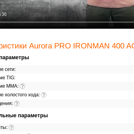
ристики Aurora PRO IRONMAN 400 A
параметры
е сети:
ме TIG:
име ММА:
?
е холостого хода:
?
дения:
?
льные параметры
иты:
?