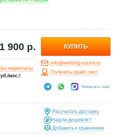
1 900
р.
КУПИТЬ
info@welding-russia.ru
без переплаты
Получить прайс-лист
уб./мес.!
Написать нам
Рассчитать доставку
Нашли дешевле?
Добавить к сравнению