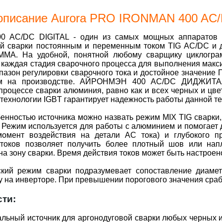
 описание Aurora PRO IRONMAN 400 AC
0 AC/DC DIGITAL - один из самых мощных аппаратов 
ой сварки постоянным и переменным током TIG AC/DC и
MMA. На удобной, понятной любому сварщику циклогр
 каждая стадия сварочного процесса для выполнения макс
азон регулировки сварочного тока и достойное значение
м на производстве. АЙРОНМЭН 400 AC/DC ДИДЖИТАЛ 
процессе сварки алюминия, равно как и всех черных и цв
технологии IGBT гарантирует надежность работы данной те
енностью источника можно назвать режим MIX TIG сварки,
Режим используется для работы с алюминием и помогает д
момент воздействия на детали АC тока) и глубокого п
токов позволяет получить более плотный шов или напл
на зону сварки. Время действия токов может быть настроен
ский режим сварки подразумевает сопоставление диамет
 на инверторе. При превышении порогового значения сраб
ти:
льный источник для аргонодуговой сварки любых черных и