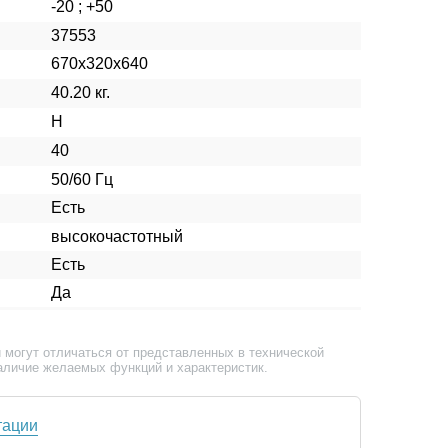
-20 ; +50
37553
670х320х640
40.20 кг.
H
40
50/60 Гц
Есть
высокочастотный
Есть
Да
 могут отличаться от представленных в технической
аличие желаемых функций и характеристик.
тации