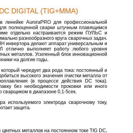
/DC DIGITAL (TIG+MMA)
в линейке AuroraPRO для профессиональной
 для полноценной сварки штучным плавящимся
амме отдельно настраивается режим ПУЛЬС и
имально разнообразного круга сварочных задач.
 ПН инвертора делают аппарат универсальным и
отлично выполняет работу любого уровня
етных металлов. Усиленный блок инновационной
хники на долгие годы.
 который чередует два рода тока: постоянный и
обиться высокого значения очистки металла от
роплавления (в процессе действия DC тока).
авку без необходимости проковки или иного
о сварщиком в диапазоне 0.1-5сек.
ра используемого электрода сварочному току,
отает защита.
 цветных металлов на постоянном токе TIG DC,