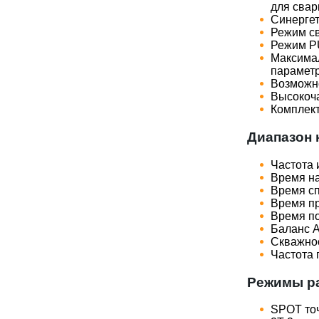
для свар
Синергет
Режим с
Режим PU
Максимал
параметр
Возможно
Высокоча
Комплект
Диапазон 
Частота 
Время на
Время сп
Время пр
Время по
Баланс 
Скважно
Частота 
Режимы ра
SPOT точ