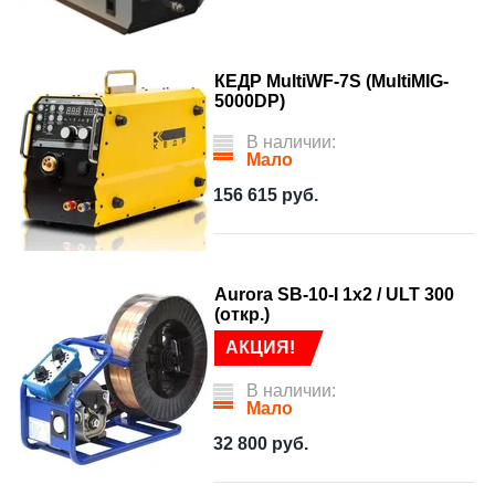
КЕДР MultiWF-7S (MultiMIG-
5000DP)
В наличии:
Мало
156 615
руб.
Aurora SB-10-I 1x2 / ULT 300
(откр.)
АКЦИЯ!
В наличии:
Мало
32 800
руб.