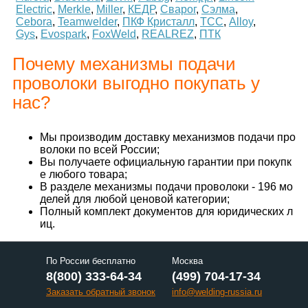
Electric
,
Merkle
,
Miller
,
КЕДР
,
Сварог
,
Сэлма
,
Cebora
,
Teamwelder
,
ПКФ Кристалл
,
ТСС
,
Alloy
,
Gys
,
Evospark
,
FoxWeld
,
REALREZ
,
ПТК
Почему механизмы подачи
проволоки выгодно покупать у
нас?
Мы производим доставку механизмов подачи про
волоки по всей России;
Вы получаете официальную гарантии при покупк
е любого товара;
В разделе механизмы подачи проволоки - 196 мо
делей для любой ценовой категории;
Полный комплект документов для юридических л
иц.
По России бесплатно
Москва
8(800) 333-64-34
(499) 704-17-34
Заказать обратный звонок
info@welding-russia.ru