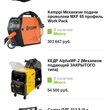
Kemppi Механизм подачи
проволоки MXF 65 профиль
Work Pack
В наличии:
Много
303 647
руб.
КЕДР AlphaWF-2 (Механизм
подающий ЗАКРЫТОГО
типа)
В наличии:
Много
54 500
руб.
Сэлма ПДГ-312-5 (4-х