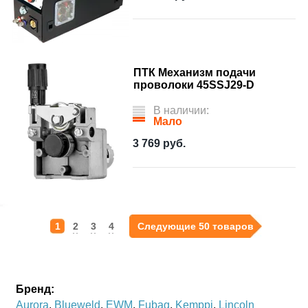
ПТК Механизм подачи
проволоки 45SSJ29-D
В наличии:
Мало
3 769
руб.
1
2
3
4
Следующие 50 товаров
Бренд:
Aurora
,
Blueweld
,
EWM
,
Fubag
,
Kemppi
,
Lincoln