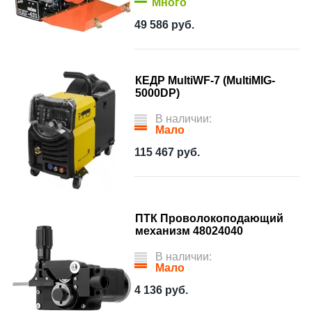
Много
49 586
руб.
КЕДР MultiWF-7 (MultiMIG-
5000DP)
В наличии:
Мало
115 467
руб.
ПТК Проволокоподающий
механизм 48024040
В наличии:
Мало
4 136
руб.