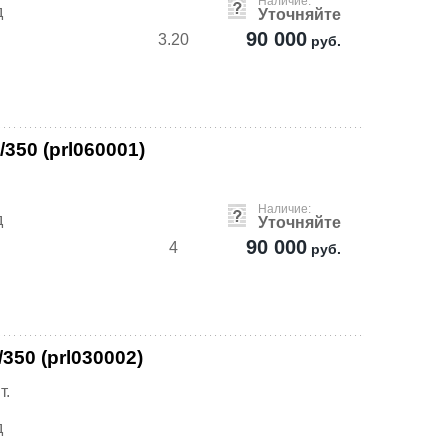
Наличие:
д
Уточняйте
90 000
3.20
руб.
350 (prl060001)
Наличие:
д
Уточняйте
90 000
4
руб.
350 (prl030002)
т.
д