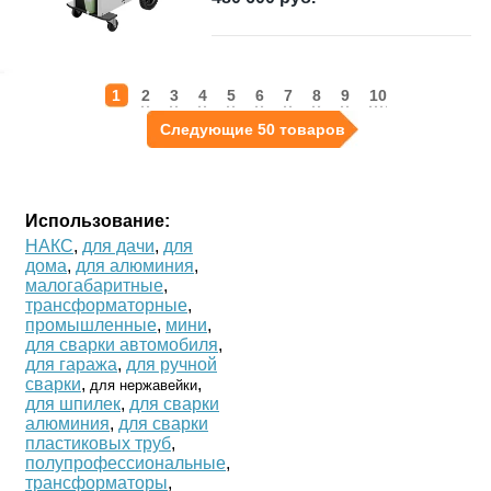
1
2
3
4
5
6
7
8
9
10
Следующие 50 товаров
Использование:
НАКС
,
для дачи
,
для
дома
,
для алюминия
,
малогабаритные
,
трансформаторные
,
промышленные
,
мини
,
для сварки автомобиля
,
для гаража
,
для ручной
сварки
,
,
для нержавейки
для шпилек
,
для сварки
алюминия
,
для сварки
пластиковых труб
,
полупрофессиональные
,
трансформаторы
,