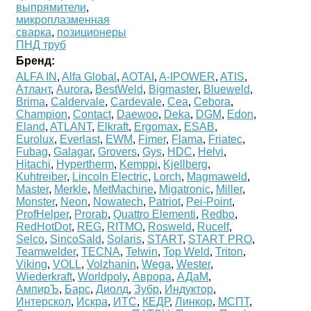
выпрямители
,
микроплазменная
сварка
,
позиционеры
ПНД труб
Бренд:
ALFA IN
,
Alfa Global
,
AOTAI
,
A-IPOWER
,
ATIS
,
Атлант
,
Aurora
,
BestWeld
,
Bigmaster
,
Blueweld
,
Brima
,
Caldervale
,
Cardevale
,
Cea
,
Cebora
,
Champion
,
Contact
,
Daewoo
,
Deka
,
DGM
,
Edon
,
Eland
,
ATLANT
,
Elkraft
,
Ergomax
,
ESAB
,
Eurolux
,
Everlast
,
EWM
,
Fimer
,
Flama
,
Friatec
,
Fubag
,
Galagar
,
Grovers
,
Gys
,
HDC
,
Helvi
,
Hitachi
,
Hypertherm
,
Kemppi
,
Kjellberg
,
Kuhtreiber
,
Lincoln Electric
,
Lorch
,
Magmaweld
,
Master
,
Merkle
,
MetMachine
,
Migatronic
,
Miller
,
Monster
,
Neon
,
Nowatech
,
Patriot
,
Pei-Point
,
ProfHelper
,
Prorab
,
Quattro Elementi
,
Redbo
,
RedHotDot
,
REG
,
RITMO
,
Rosweld
,
Rucelf
,
Selco
,
SincoSald
,
Solaris
,
START
,
START PRO
,
Teamwelder
,
TECNA
,
Telwin
,
Top Weld
,
Triton
,
Viking
,
VOLL
,
Volzhanin
,
Wega
,
Wester
,
Wiederkraft
,
Worldpoly
,
Аврора
,
АДаМ
,
АмпирЪ
,
Барс
,
Диолд
,
Зубр
,
Индуктор
,
Интерскол
,
Искра
,
ИТС
,
КЕДР
,
Линкор
,
МСПТ
,