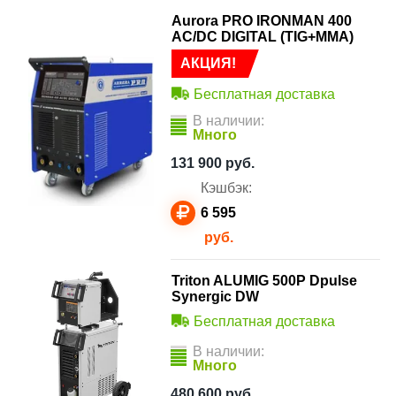
Aurora PRO IRONMAN 400
AC/DC DIGITAL (TIG+MMA)
АКЦИЯ!
Бесплатная доставка
В наличии:
Много
131 900
руб.
Кэшбэк:
6 595
руб.
Triton ALUMIG 500P Dpulse
Synergic DW
Бесплатная доставка
В наличии:
Много
480 600
руб.