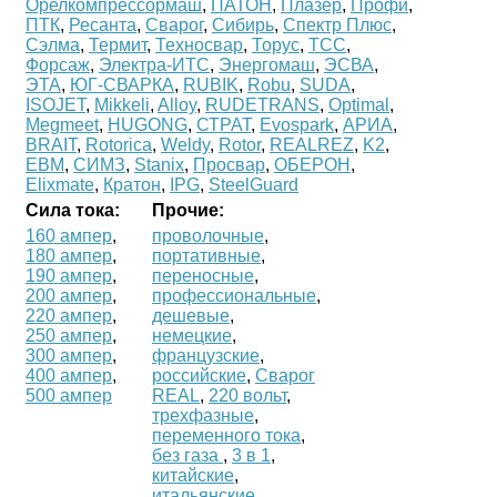
Орелкомпрессормаш
,
ПАТОН
,
Плазер
,
Профи
,
ПТК
,
Ресанта
,
Сварог
,
Сибирь
,
Спектр Плюс
,
Сэлма
,
Термит
,
Техносвар
,
Торус
,
ТСС
,
Форсаж
,
Электра-ИТС
,
Энергомаш
,
ЭСВА
,
ЭТА
,
ЮГ-СВАРКА
,
RUBIK
,
Robu
,
SUDA
,
ISOJET
,
Mikkeli
,
Alloy
,
RUDETRANS
,
Optimal
,
Megmeet
,
HUGONG
,
СТРАТ
,
Evospark
,
АРИА
,
BRAIT
,
Rotorica
,
Weldy
,
Rotor
,
REALREZ
,
K2
,
ЕВМ
,
СИМЗ
,
Stanix
,
Просвар
,
ОБЕРОН
,
Elixmate
,
Кратон
,
IPG
,
SteelGuard
Сила тока:
Прочие:
160 ампер
,
проволочные
,
180 ампер
,
портативные
,
190 ампер
,
переносные
,
200 ампер
,
профессиональные
,
220 ампер
,
дешевые
,
250 ампер
,
немецкие
,
300 ампер
,
французские
,
400 ампер
,
российские
,
Сварог
500 ампер
REAL
,
220 вольт
,
трехфазные
,
переменного тока
,
без газа
,
3 в 1
,
китайские
,
итальянские