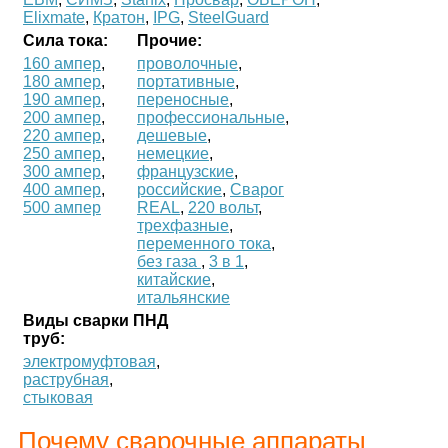
Elixmate
,
Кратон
,
IPG
,
SteelGuard
Сила тока:
Прочие:
160 ампер
,
проволочные
,
180 ампер
,
портативные
,
190 ампер
,
переносные
,
200 ампер
,
профессиональные
,
220 ампер
,
дешевые
,
250 ампер
,
немецкие
,
300 ампер
,
французские
,
400 ампер
,
российские
,
Сварог
500 ампер
REAL
,
220 вольт
,
трехфазные
,
переменного тока
,
без газа
,
3 в 1
,
китайские
,
итальянские
Виды сварки ПНД
труб:
электромуфтовая
,
раструбная
,
стыковая
Почему сварочные аппараты