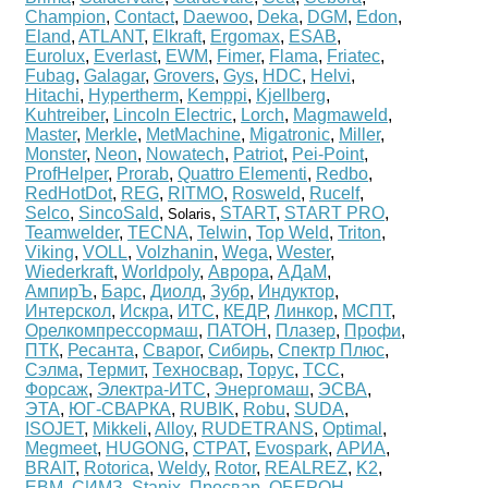
Champion
,
Contact
,
Daewoo
,
Deka
,
DGM
,
Edon
,
Eland
,
ATLANT
,
Elkraft
,
Ergomax
,
ESAB
,
Eurolux
,
Everlast
,
EWM
,
Fimer
,
Flama
,
Friatec
,
Fubag
,
Galagar
,
Grovers
,
Gys
,
HDC
,
Helvi
,
Hitachi
,
Hypertherm
,
Kemppi
,
Kjellberg
,
Kuhtreiber
,
Lincoln Electric
,
Lorch
,
Magmaweld
,
Master
,
Merkle
,
MetMachine
,
Migatronic
,
Miller
,
Monster
,
Neon
,
Nowatech
,
Patriot
,
Pei-Point
,
ProfHelper
,
Prorab
,
Quattro Elementi
,
Redbo
,
RedHotDot
,
REG
,
RITMO
,
Rosweld
,
Rucelf
,
Selco
,
SincoSald
,
,
START
,
START PRO
,
Solaris
Teamwelder
,
TECNA
,
Telwin
,
Top Weld
,
Triton
,
Viking
,
VOLL
,
Volzhanin
,
Wega
,
Wester
,
Wiederkraft
,
Worldpoly
,
Аврора
,
АДаМ
,
АмпирЪ
,
Барс
,
Диолд
,
Зубр
,
Индуктор
,
Интерскол
,
Искра
,
ИТС
,
КЕДР
,
Линкор
,
МСПТ
,
Орелкомпрессормаш
,
ПАТОН
,
Плазер
,
Профи
,
ПТК
,
Ресанта
,
Сварог
,
Сибирь
,
Спектр Плюс
,
Сэлма
,
Термит
,
Техносвар
,
Торус
,
ТСС
,
Форсаж
,
Электра-ИТС
,
Энергомаш
,
ЭСВА
,
ЭТА
,
ЮГ-СВАРКА
,
RUBIK
,
Robu
,
SUDA
,
ISOJET
,
Mikkeli
,
Alloy
,
RUDETRANS
,
Optimal
,
Megmeet
,
HUGONG
,
СТРАТ
,
Evospark
,
АРИА
,
BRAIT
,
Rotorica
,
Weldy
,
Rotor
,
REALREZ
,
K2
,
ЕВМ
,
СИМЗ
,
Stanix
,
Просвар
,
ОБЕРОН
,