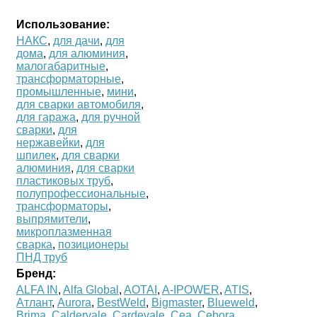
Использование:
НАКС
,
для дачи
,
для
дома
,
для алюминия
,
малогабаритные
,
трансформаторные
,
промышленные
,
мини
,
для сварки автомобиля
,
для гаража
,
для ручной
сварки
,
для
нержавейки
,
для
шпилек
,
для сварки
алюминия
,
для сварки
пластиковых труб
,
полупрофессиональные
,
трансформаторы
,
выпрямители
,
микроплазменная
сварка
,
позиционеры
ПНД труб
Бренд:
ALFA IN
,
Alfa Global
,
AOTAI
,
A-IPOWER
,
ATIS
,
Атлант
,
Aurora
,
BestWeld
,
Bigmaster
,
Blueweld
,
Brima
,
Caldervale
,
Cardevale
,
Cea
,
Cebora
,