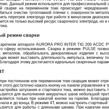
оке. Данный режим используется для профессиональной с
ой сварке на переменном токе происходит чередования 
биться очистки тугоплавкой пленки с поверхности металл
ить перегрев электрода при работе в минусовом диапазон
ается не только высокий ресурс сварочного электрода, но
тока.
ый режим сварки
варочном аппарате AURORA PRO INTER TIG 200 ACDC PU
го сферу использования. Сварка в режиме PULSE позвол
х металлов, обрабатывать декоративные изделия с выс
ик может выставить длительность импульса, величину то
Благодаря этому достигаются идеальные сварочные парам
4Т
при постоянном или переменном токе сварщик может отре
ля этого достаточно нажать кнопку на панели управления в
настройка затухания и стартового тока, можно выставить 
зуется для выполнения аккуратных швов небольшой протяж
вляется только при нажатой кнопке на горелке. Благода
ачала и до конца. В режиме 4Т, можно настроить стартовый 
ьзуется для работы с длинными швами. При нажатии кнопк