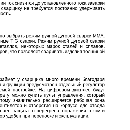
ии ток снизится до установленного тока заварки
Т сварщику не требуется постоянно удерживать
ость.
 выбрать режим ручной дуговой сварки ММА.
жиме TIG сварки. Режим ручной дуговой сварки
таллов, некоторых марок сталей и сплавов.
ров, что позволяет сваривать изделия толщиной
ймет у сварщика много времени благодаря
и и функции предусмотрен отдельный регулятор
емой настройке. На цифровом дисплее будут
ату можно купить пульт управления, который
этому значительно расширяется рабочая зона
ентилятор и отверстия на корпусе для отвода
ивает защита от перегрева, поражения током и
р удобен при переноске и эксплуатации.