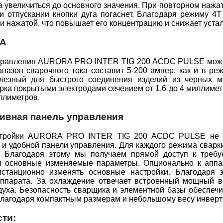
а увеличиться до основного значения. При повторном нажат
и отпускании кнопки дуга погаснет. Благодаря режиму 4
ки нажатой, что повышает его концентрацию и снижает устал
МА
правления AURORA PRO INTER TIG 200 ACDC PULSE можно
пазон сварочного тока составит 5-200 ампер, как и в ре
лезный для быстрого соединения изделий из черных ме
рка покрытыми электродами сечением от 1,6 до 4 миллимет
иллиметров.
ивная панель управления
стройки AURORA PRO INTER TIG 200 ACDC PULSE не за
и удобной панели управления. Для каждого режима сварк
. Благодаря этому мы получаем прямой доступ к требу
я основные изменяемые параметры. Опционально к аппар
истанционно изменять основные настройки. Благодаря 
аппарата. За охлаждение отвечает встроенный мощный в
духа. Безопасность сварщика и элементной базы обеспеч
Благодаря компактным размерам и небольшому весу инверто
ти: