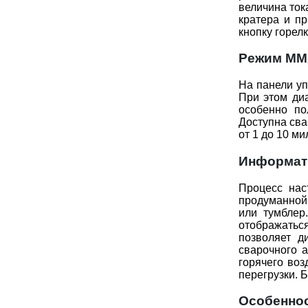
величина ток
кратера и пр
кнопку горел
Режим М
На панели у
При этом диа
особенно по
Доступна сва
от 1 до 10 м
Информат
Процесс на
продуманной 
или тумблер
отображатьс
позволяет д
сварочного 
горячего воз
перегрузки. 
Особеннос