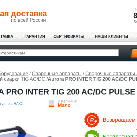
П
ая доставка
8
по всей России
З
СТАВКА
ГАРАНТИЯ
СЕРТИФИКАТЫ
НАШИ КЛИЕНТЫ
борудование
/
Сварочные аппараты
/
Сварочные аппараты 
й сварки TIG AC/DC
/
Aurora PRO INTER TIG 200 AC/DC P
 PRO INTER TIG 200 AC/DC PULSE
В наличии:
тупно с НАКС
Мало
Возвращаем 3
Бесплатная д