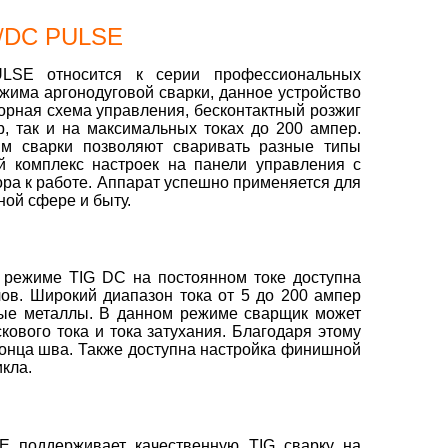
C/DC PULSE
E относится к серии профессиональных
жима аргонодуговой сварки, данное устройство
рная схема управления, бесконтактный розжиг
, так и на максимальных токах до 200 ампер.
м сварки позволяют сваривать разные типы
й комплекс настроек на панели управления с
ра к работе. Аппарат успешно применяется для
ной сфере и быту.
ежиме TIG DC на постоянном токе доступна
ов. Широкий диапазон тока от 5 до 200 ампер
овые металлы. В данном режиме сварщик может
кового тока и тока затухания. Благодаря этому
конца шва. Также доступна настройка финишной
икла.
поддерживает качественную TIG сварку на