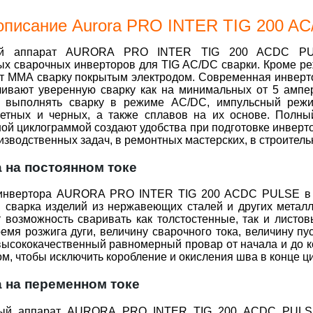
 описание Aurora PRO INTER TIG 200 A
ый аппарат AURORA PRO INTER TIG 200 ACDC PULS
х сварочных инверторов для TIG AC/DC сварки. Кроме ре
т ММА сварку покрытым электродом. Современная инверто
ечивают уверенную сварку как на минимальных от 5 ампер
 выполнять сварку в режиме AC/DC, импульсный режи
ветных и черных, а также сплавов на их основе. Полны
й циклограммой создают удобства при подготовке инверто
зводственных задач, в ремонтных мастерских, в строитель
а на постоянном токе
инвертора AURORA PRO INTER TIG 200 ACDC PULSE в р
я сварка изделий из нержавеющих сталей и других металл
т возможность сваривать как толстостенные, так и лист
емя розжига дуги, величину сварочного тока, величину пус
высококачественный равномерный провар от начала и до 
ом, чтобы исключить коробление и окисления шва в конце ц
а на переменном токе
ный аппарат AURORA PRO INTER TIG 200 ACDC PULSE 