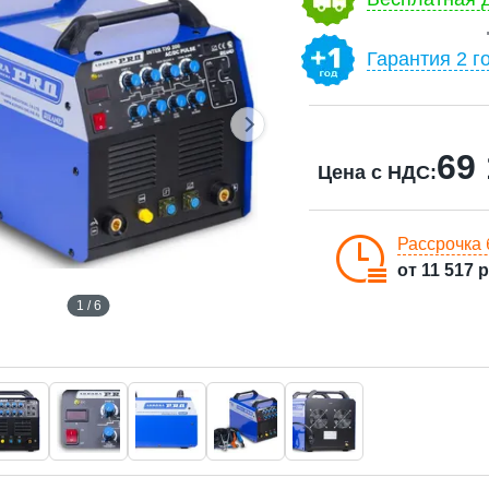
Гарантия 2 г
69
Цена с НДС:
Рассрочка 
от
11 517
р
1 / 6