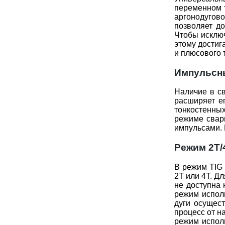
переменном т
аргонодугов
позволяет до
Чтобы исключ
этому достиг
и плюсового 
Импульсн
Наличие в с
расширяет е
тонкостенны
режиме сварщ
импульсами. 
Режим 2Т/
В режим TIG 
2Т или 4Т. Д
не доступна 
режим исполь
дуги осущест
процесс от н
режим испол