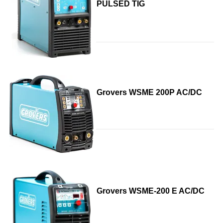
PULSED TIG
Grovers WSME 200P AC/DC
Grovers WSME-200 E AC/DC