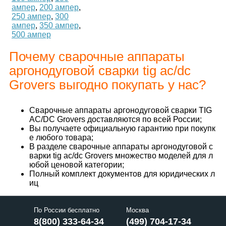
ампер
,
200 ампер
,
250 ампер
,
300
ампер
,
350 ампер
,
500 ампер
Почему сварочные аппараты
аргонодуговой сварки tig ac/dc
Grovers выгодно покупать у нас?
Сварочные аппараты аргонодуговой сварки TIG
AC/DC Grovers доставляются по всей России;
Вы получаете официальную гарантию при покупк
е любого товара;
В разделе сварочные аппараты аргонодуговой с
варки tig ac/dc Grovers множество моделей для л
юбой ценовой категории;
Полный комплект документов для юридических л
иц
По России бесплатно
Москва
8(800) 333-64-34
(499) 704-17-34