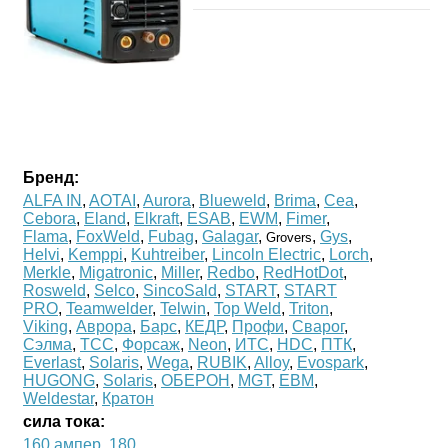
Бренд:
ALFA IN
,
AOTAI
,
Aurora
,
Blueweld
,
Brima
,
Cea
,
Cebora
,
Eland
,
Elkraft
,
ESAB
,
EWM
,
Fimer
,
Flama
,
FoxWeld
,
Fubag
,
Galagar
,
,
Gys
,
Grovers
Helvi
,
Kemppi
,
Kuhtreiber
,
Lincoln Electric
,
Lorch
,
Merkle
,
Migatronic
,
Miller
,
Redbo
,
RedHotDot
,
Rosweld
,
Selco
,
SincoSald
,
START
,
START
PRO
,
Teamwelder
,
Telwin
,
Top Weld
,
Triton
,
Viking
,
Аврора
,
Барс
,
КЕДР
,
Профи
,
Сварог
,
Сэлма
,
ТСС
,
Форсаж
,
Neon
,
ИТС
,
HDC
,
ПТК
,
Everlast
,
Solaris
,
Wega
,
RUBIK
,
Alloy
,
Evospark
,
HUGONG
,
Solaris
,
ОБЕРОН
,
MGT
,
ЕВМ
,
Weldestar
,
Кратон
сила тока:
160 ампер
,
180