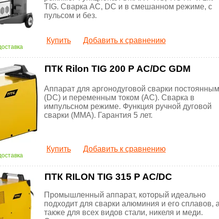
TIG. Сварка AC, DC и в смешанном режиме, с
пульсом и без.
Купить
Добавить к сравнению
доставка
ПТК Rilon TIG 200 P AC/DC GDM
Аппарат для аргонодуговой сварки постоянны
(DC) и переменным током (AC). Сварка в
импульсном режиме. Функция ручной дуговой
сварки (MMA). Гарантия 5 лет.
Купить
Добавить к сравнению
доставка
ПТК RILON TIG 315 P AC/DC
Промышленный аппарат, который идеально
подходит для сварки алюминия и его сплавов, 
также для всех видов стали, никеля и меди.