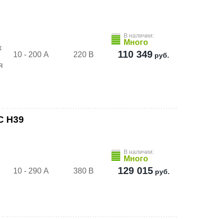
В наличии:
Много
к
110 349
10 - 200 А
220 В
руб.
я
C H39
В наличии:
Много
129 015
10 - 290 А
380 В
руб.