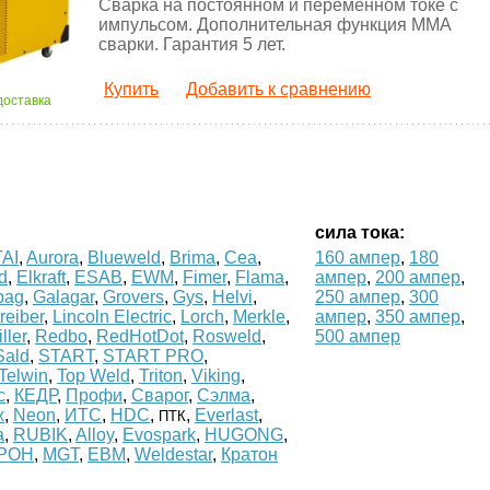
Сварка на постоянном и переменном токе с
импульсом. Дополнительная функция MMA
сварки. Гарантия 5 лет.
Купить
Добавить к сравнению
доставка
сила тока:
AI
,
Aurora
,
Blueweld
,
Brima
,
Cea
,
160 ампер
,
180
d
,
Elkraft
,
ESAB
,
EWM
,
Fimer
,
Flama
,
ампер
,
200 ампер
,
bag
,
Galagar
,
Grovers
,
Gys
,
Helvi
,
250 ампер
,
300
reiber
,
Lincoln Electric
,
Lorch
,
Merkle
,
ампер
,
350 ампер
,
ller
,
Redbo
,
RedHotDot
,
Rosweld
,
500 ампер
Sald
,
START
,
START PRO
,
Telwin
,
Top Weld
,
Triton
,
Viking
,
с
,
КЕДР
,
Профи
,
Сварог
,
Сэлма
,
ж
,
Neon
,
ИТС
,
HDC
,
,
Everlast
,
ПТК
a
,
RUBIK
,
Alloy
,
Evospark
,
HUGONG
,
РОН
,
MGT
,
ЕВМ
,
Weldestar
,
Кратон