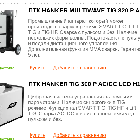
ПТК HANKER MULTIWAVE TIG 320 P A
Промышленный аппарат, который может
производить сварку в режиме SMART TIG, LIFT
TIG и TIG HF. Сварка с пульсом и без. Наличие
нескольких форм волны. Подключается к пульт
и педали дистанционного управления.
Дополнительная функция MMA сварки. Гаранти
5 лет.
Купить
Добавить к сравнению
доставка
ПТК HANKER TIG 300 P AC/DC LCD H
Цифровая система управления сварочными
параметрами. Наличие синергетики в TIG
режиме. Функционал SMART TIG, TIG HF и Lift
TIG. Сварка AC, DC и в смешанном режиме, с
пульсом и без.
Купить
Добавить к сравнению
доставка