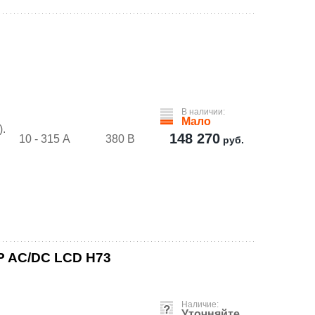
В наличии:
Мало
.
148 270
10 - 315 А
380 В
руб.
P AC/DC LCD H73
Наличие:
Уточняйте