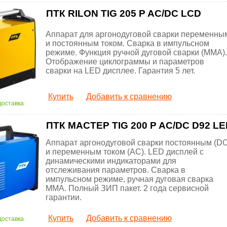
ПТК RILON TIG 205 P AC/DC LCD
Аппарат для аргонодуговой сварки переменны
и постоянным током. Сварка в импульсном
режиме. Функция ручной дуговой сварки (MMA).
Отображение циклограммы и параметров
сварки на LED дисплее. Гарантия 5 лет.
Купить
Добавить к сравнению
доставка
ПТК МАСТЕР TIG 200 P AC/DC D92 L
Аппарат аргонодуговой сварки постоянным (DC
и переменным током (AC). LED дисплей с
динамическими индикаторами для
отслеживания параметров. Сварка в
импульсном режиме, ручная дуговая сварка
MMA. Полный ЗИП пакет. 2 года сервисной
гарантии.
Купить
Добавить к сравнению
доставка