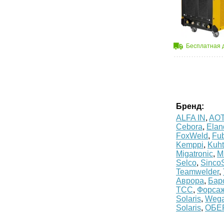
Бесплатная 
Бренд:
ALFA IN
,
AOT
Cebora
,
Elan
FoxWeld
,
Fu
Kemppi
,
Kuht
Migatronic
,
Mi
Selco
,
Sinco
Teamwelder
,
Аврора
,
Бар
ТСС
,
Форса
Solaris
,
Weg
Solaris
,
ОБЕ