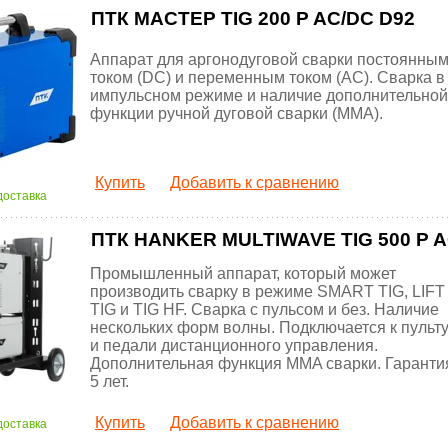
ПТК МАСТЕР TIG 200 P AC/DC D92
Аппарат для аргонодуговой сварки постоянны
током (DC) и переменным током (AC). Сварка в
импульсном режиме и наличие дополнительной
функции ручной дуговой сварки (MMA).
Купить
Добавить к сравнению
доставка
ПТК HANKER MULTIWAVE TIG 500 P A
Промышленный аппарат, который может
производить сварку в режиме SMART TIG, LIFT
TIG и TIG HF. Сварка с пульсом и без. Наличие
нескольких форм волны. Подключается к пульт
и педали дистанционного управления.
Дополнительная функция MMA сварки. Гаранти
5 лет.
Купить
Добавить к сравнению
доставка