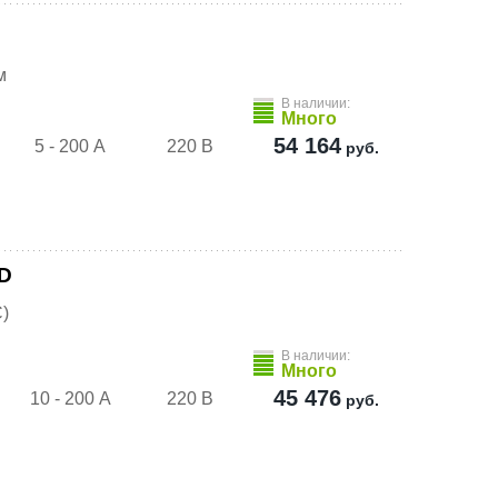
м
В наличии:
Много
54 164
5 - 200 А
220 В
руб.
ED
)
В наличии:
Много
45 476
10 - 200 А
220 В
руб.