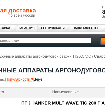
П
ая доставка
8
по всей России
З
СТАВКА
ГАРАНТИЯ
СЕРТИФИКАТЫ
НАШИ КЛИЕНТЫ
рочные аппараты аргонодуговой сварки TIG AC/DC
/
Сваро
НЫЕ АППАРАТЫ АРГОНОДУГОВОЙ
Популярности
Цене
по:
то
Наименование
ПТК HANKER MULTIWAVE TIG 200 P A