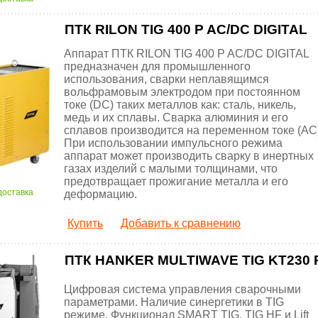
ПТК RILON TIG 400 P AC/DC DIGITAL
Аппарат ПТК RILON TIG 400 P AC/DC DIGITAL
предназначен для промышленного
использования, сварки неплавящимся
вольфрамовым электродом при постоянном
токе (DС) таких металлов как: сталь, никель,
медь и их сплавы. Сварка алюминия и его
сплавов производится на переменном токе (AC)
При использовании импульсного режима
аппарат может производить сварку в инертных
газах изделий с малыми толщинами, что
предотвращает прожигание металла и его
доставка
деформацию.
Купить
Добавить к сравнению
ПТК HANKER MULTIWAVE TIG KT230 
Цифровая система управления сварочными
параметрами. Наличие синергетики в TIG
режиме. Функционал SMART TIG, TIG HF и Lift