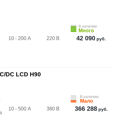
м
В наличии:
Много
42 090
10 - 200 А
220 В
руб.
C/DC LCD H90
В наличии:
Мало
у
366 288
10 - 500 А
380 В
руб.
я