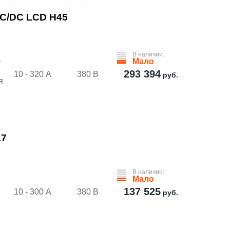
C/DC LCD H45
В наличии:
Мало
у
293 394
10 - 320 А
380 В
руб.
я
17
В наличии:
Мало
137 525
10 - 300 А
380 В
руб.