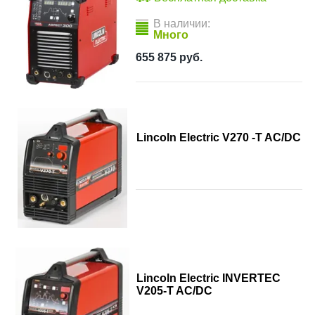
В наличии:
Много
655 875
руб.
Lincoln Electric V270 -T AC/DC
Lincoln Electric INVERTEC
V205-T AC/DC