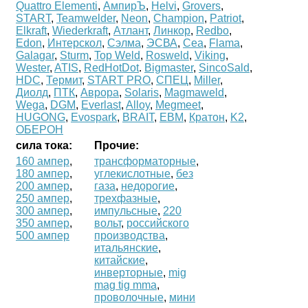
Quattro Elementi
,
АмпирЪ
,
Helvi
,
Grovers
,
START
,
Teamwelder
,
Neon
,
Champion
,
Patriot
,
Elkraft
,
Wiederkraft
,
Атлант
,
Линкор
,
Redbo
,
Edon
,
Интерскол
,
Сэлма
,
ЭСВА
,
Cea
,
Flama
,
Galagar
,
Sturm
,
Top Weld
,
Rosweld
,
Viking
,
Wester
,
ATIS
,
RedHotDot
.
Bigmaster
,
SincoSald
,
HDC
,
Термит
,
START PRO
,
СПЕЦ
,
Miller
,
Диолд
,
ПТК
,
Аврора
,
Solaris
,
Magmaweld
,
Wega
,
DGM
,
Everlast
,
Alloy
,
Megmeet
,
HUGONG
,
Evospark
,
BRAIT
,
ЕВМ
,
Кратон
,
K2
,
ОБЕРОН
сила тока:
Прочие:
160 ампер
,
трансформаторные
,
180 ампер
,
углекислотные
,
без
200 ампер
,
газа
,
недорогие
,
250 ампер
,
трехфазные
,
300 ампер
,
импульсные
,
220
350 ампер
,
вольт
,
российского
500 ампер
производства
,
итальянские
,
китайские
,
инверторные
,
mig
mag tig mma
,
проволочные
,
мини