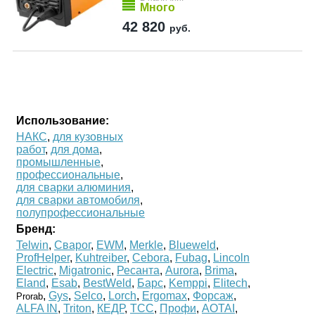
Много
42 820
руб.
Использование:
НАКС
,
для кузовных
работ
,
для дома
,
промышленные
,
профессиональные
,
для сварки алюминия
,
для сварки автомобиля
,
полупрофессиональные
Бренд:
Telwin
,
Сварог
,
EWM
,
Merkle
,
Blueweld
,
ProfHelper
,
Kuhtreiber
,
Cebora
,
Fubag
,
Lincoln
Electric
,
Migatronic
,
Ресанта
,
Aurora
,
Brima
,
Eland
,
Esab
,
BestWeld
,
Барс
,
Kemppi
,
Elitech
,
,
Gys
,
Selco
,
Lorch
,
Ergomax
,
Форсаж
,
Prorab
ALFA IN
,
Triton
,
КЕДР
,
ТСС
,
Профи
,
AOTAI
,