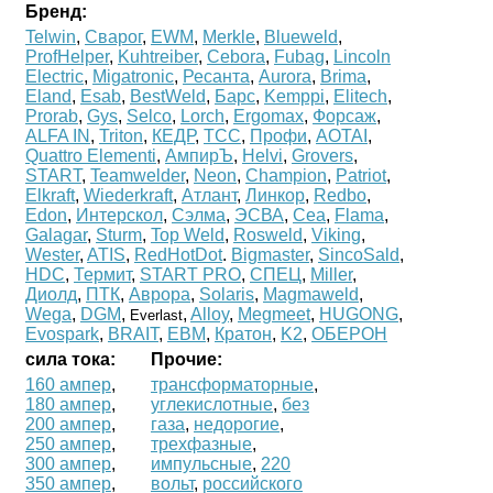
Бренд:
Telwin
,
Сварог
,
EWM
,
Merkle
,
Blueweld
,
ProfHelper
,
Kuhtreiber
,
Cebora
,
Fubag
,
Lincoln
Electric
,
Migatronic
,
Ресанта
,
Aurora
,
Brima
,
Eland
,
Esab
,
BestWeld
,
Барс
,
Kemppi
,
Elitech
,
Prorab
,
Gys
,
Selco
,
Lorch
,
Ergomax
,
Форсаж
,
ALFA IN
,
Triton
,
КЕДР
,
ТСС
,
Профи
,
AOTAI
,
Quattro Elementi
,
АмпирЪ
,
Helvi
,
Grovers
,
START
,
Teamwelder
,
Neon
,
Champion
,
Patriot
,
Elkraft
,
Wiederkraft
,
Атлант
,
Линкор
,
Redbo
,
Edon
,
Интерскол
,
Сэлма
,
ЭСВА
,
Cea
,
Flama
,
Galagar
,
Sturm
,
Top Weld
,
Rosweld
,
Viking
,
Wester
,
ATIS
,
RedHotDot
.
Bigmaster
,
SincoSald
,
HDC
,
Термит
,
START PRO
,
СПЕЦ
,
Miller
,
Диолд
,
ПТК
,
Аврора
,
Solaris
,
Magmaweld
,
Wega
,
DGM
,
,
Alloy
,
Megmeet
,
HUGONG
,
Everlast
Evospark
,
BRAIT
,
ЕВМ
,
Кратон
,
K2
,
ОБЕРОН
сила тока:
Прочие:
160 ампер
,
трансформаторные
,
180 ампер
,
углекислотные
,
без
200 ампер
,
газа
,
недорогие
,
250 ампер
,
трехфазные
,
300 ампер
,
импульсные
,
220
350 ампер
,
вольт
,
российского