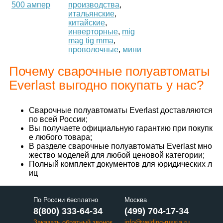
500 ампер
производства
,
итальянские
,
китайские
,
инверторные
,
mig
mag tig mma
,
проволочные
,
мини
Почему сварочные полуавтоматы
Everlast выгодно покупать у нас?
Сварочные полуавтоматы Everlast доставляются
по всей России;
Вы получаете официальную гарантию при покупк
е любого товара;
В разделе сварочные полуавтоматы Everlast мно
жество моделей для любой ценовой категории;
Полный комплект документов для юридических л
иц
По России бесплатно
Москва
8(800) 333-64-34
(499) 704-17-34
Заказать обратный звонок
info@welding-russia.ru