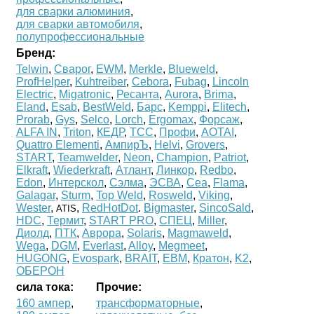
для сварки алюминия
,
для сварки автомобиля
,
полупрофессиональные
Бренд:
Telwin
,
Сварог
,
EWM
,
Merkle
,
Blueweld
,
ProfHelper
,
Kuhtreiber
,
Cebora
,
Fubag
,
Lincoln
Electric
,
Migatronic
,
Ресанта
,
Aurora
,
Brima
,
Eland
,
Esab
,
BestWeld
,
Барс
,
Kemppi
,
Elitech
,
Prorab
,
Gys
,
Selco
,
Lorch
,
Ergomax
,
Форсаж
,
ALFA IN
,
Triton
,
КЕДР
,
ТСС
,
Профи
,
AOTAI
,
Quattro Elementi
,
АмпирЪ
,
Helvi
,
Grovers
,
START
,
Teamwelder
,
Neon
,
Champion
,
Patriot
,
Elkraft
,
Wiederkraft
,
Атлант
,
Линкор
,
Redbo
,
Edon
,
Интерскол
,
Сэлма
,
ЭСВА
,
Cea
,
Flama
,
Galagar
,
Sturm
,
Top Weld
,
Rosweld
,
Viking
,
Wester
,
,
RedHotDot
.
Bigmaster
,
SincoSald
,
ATIS
HDC
,
Термит
,
START PRO
,
СПЕЦ
,
Miller
,
Диолд
,
ПТК
,
Аврора
,
Solaris
,
Magmaweld
,
Wega
,
DGM
,
Everlast
,
Alloy
,
Megmeet
,
HUGONG
,
Evospark
,
BRAIT
,
ЕВМ
,
Кратон
,
K2
,
ОБЕРОН
сила тока:
Прочие:
160 ампер
,
трансформаторные
,