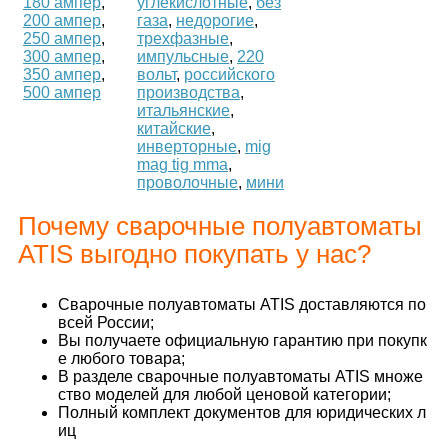
180 ампер
,
углекислотные
,
без
200 ампер
,
газа
,
недорогие
,
250 ампер
,
трехфазные
,
300 ампер
,
импульсные
,
220
350 ампер
,
вольт
,
российского
500 ампер
производства
,
итальянские
,
китайские
,
инверторные
,
mig
mag tig mma
,
проволочные
,
мини
Почему сварочные полуавтоматы
ATIS выгодно покупать у нас?
Сварочные полуавтоматы ATIS доставляются по
всей России;
Вы получаете официальную гарантию при покупк
е любого товара;
В разделе сварочные полуавтоматы ATIS множе
ство моделей для любой ценовой категории;
Полный комплект документов для юридических л
иц