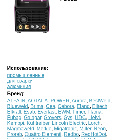
Использование:
промышленные
,
для сварки
алюминия
Бренд:
ALFA IN
,
AOTAI
,
A-IPOWER
,
Aurora
,
BestWeld
,
Blueweld
,
Brima
,
Cea
,
Cebora
,
Eland
,
Elitech
,
Elkraft
,
Esab
,
Everlast
,
EWM
,
Fimer
,
Flama
,
Fubag
,
Galagar
,
Grovers
,
Gys
,
HDC
,
Helvi
,
Kemppi
,
Kuhtreiber
,
Lincoln Electric
,
Lorch
,
Magmaweld
,
Merkle
,
Migatronic
,
Miller
,
Neon
,
Prorab
,
Quattro Elementi
,
Redbo
,
RedHotDot
,