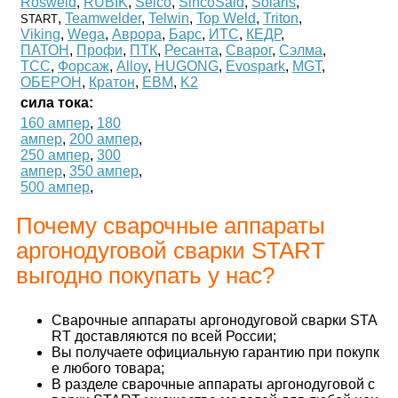
Rosweld
,
RUBIK
,
Selco
,
SincoSald
,
Solaris
,
,
Teamwelder
,
Telwin
,
Top Weld
,
Triton
,
START
Viking
,
Wega
,
Аврора
,
Барс
,
ИТС
,
КЕДР
,
ПАТОН
,
Профи
,
ПТК
,
Ресанта
,
Сварог
,
Сэлма
,
ТСС
,
Форсаж
,
Alloy
,
HUGONG
,
Evospark
,
MGT
,
ОБЕРОН
,
Кратон
,
ЕВМ
,
K2
сила тока:
160 ампер
,
180
ампер
,
200 ампер
,
250 ампер
,
300
ампер
,
350 ампер
,
500 ампер
,
Почему сварочные аппараты
аргонодуговой сварки START
выгодно покупать у нас?
Сварочные аппараты аргонодуговой сварки STA
RT доставляются по всей России;
Вы получаете официальную гарантию при покупк
е любого товара;
В разделе сварочные аппараты аргонодуговой с