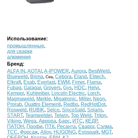
Использование:
промышленные
,
для сварки
алюминия
Бренд:
ALFA IN
,
AOTAI
,
A-IPOWER
,
Aurora
,
BestWeld
,
Blueweld
,
Brima
,
,
Cebora
,
Eland
,
Elitech
,
Cea
Elkraft
,
Esab
,
Everlast
,
EWM
,
Fimer
,
Flama
,
Fubag
,
Galagar
,
Grovers
,
Gys
,
HDC
,
Helvi
,
Kemppi
,
Kuhtreiber
,
Lincoln Electric
,
Lorch
,
Magmaweld
,
Merkle
,
Migatronic
,
Miller
,
Neon
,
Prorab
,
Quattro Elementi
,
Redbo
,
RedHotDot
,
Rosweld
,
RUBIK
,
Selco
,
SincoSald
,
Solaris
,
START
,
Teamwelder
,
Telwin
,
Top Weld
,
Triton
,
Viking
,
Wega
,
Аврора
,
Барс
,
ИТС
,
КЕДР
,
ПАТОН
,
Профи
,
ПТК
,
Ресанта
,
Сварог
,
Сэлма
,
ТСС
,
Форсаж
,
Alloy
,
HUGONG
,
Evospark
,
MGT
,
ОБЕРОН
,
Кратон
,
ЕВМ
,
K2