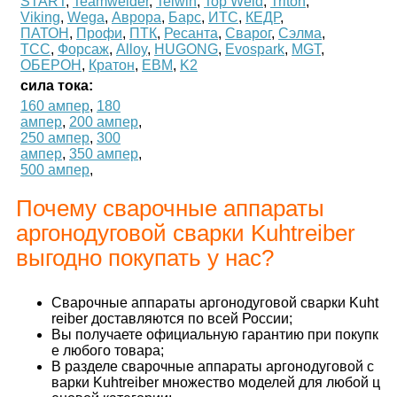
START
,
Teamwelder
,
Telwin
,
Top Weld
,
Triton
,
Viking
,
Wega
,
Аврора
,
Барс
,
ИТС
,
КЕДР
,
ПАТОН
,
Профи
,
ПТК
,
Ресанта
,
Сварог
,
Сэлма
,
ТСС
,
Форсаж
,
Alloy
,
HUGONG
,
Evospark
,
MGT
,
ОБЕРОН
,
Кратон
,
ЕВМ
,
K2
сила тока:
160 ампер
,
180
ампер
,
200 ампер
,
250 ампер
,
300
ампер
,
350 ампер
,
500 ампер
,
Почему сварочные аппараты
аргонодуговой сварки Kuhtreiber
выгодно покупать у нас?
Сварочные аппараты аргонодуговой сварки Kuht
reiber доставляются по всей России;
Вы получаете официальную гарантию при покупк
е любого товара;
В разделе сварочные аппараты аргонодуговой с
варки Kuhtreiber множество моделей для любой ц