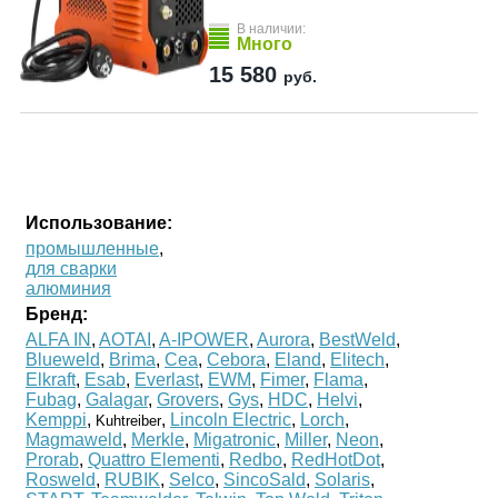
В наличии:
Много
15 580
руб.
Использование:
промышленные
,
для сварки
алюминия
Бренд:
ALFA IN
,
AOTAI
,
A-IPOWER
,
Aurora
,
BestWeld
,
Blueweld
,
Brima
,
Cea
,
Cebora
,
Eland
,
Elitech
,
Elkraft
,
Esab
,
Everlast
,
EWM
,
Fimer
,
Flama
,
Fubag
,
Galagar
,
Grovers
,
Gys
,
HDC
,
Helvi
,
Kemppi
,
,
Lincoln Electric
,
Lorch
,
Kuhtreiber
Magmaweld
,
Merkle
,
Migatronic
,
Miller
,
Neon
,
Prorab
,
Quattro Elementi
,
Redbo
,
RedHotDot
,
Rosweld
,
RUBIK
,
Selco
,
SincoSald
,
Solaris
,