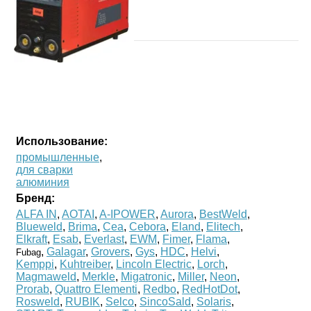
Использование:
промышленные
,
для сварки
алюминия
Бренд:
ALFA IN
,
AOTAI
,
A-IPOWER
,
Aurora
,
BestWeld
,
Blueweld
,
Brima
,
Cea
,
Cebora
,
Eland
,
Elitech
,
Elkraft
,
Esab
,
Everlast
,
EWM
,
Fimer
,
Flama
,
,
Galagar
,
Grovers
,
Gys
,
HDC
,
Helvi
,
Fubag
Kemppi
,
Kuhtreiber
,
Lincoln Electric
,
Lorch
,
Magmaweld
,
Merkle
,
Migatronic
,
Miller
,
Neon
,
Prorab
,
Quattro Elementi
,
Redbo
,
RedHotDot
,
Rosweld
,
RUBIK
,
Selco
,
SincoSald
,
Solaris
,