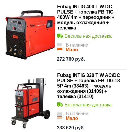
Fubag INTIG 400 T W DC
PULSE + горелка FB TIG
400W 4m + переходник +
модуль охлаждения +
тележка
Бесплатная доставка
В наличии:
Мало
272 760
руб.
Fubag INTIG 320 T W AC/DC
PULSE + горелка FB TIG 18
5P 4m (38463) + модуль
охлаждения (31409) +
тележка (31410)
Бесплатная доставка
В наличии:
Мало
338 620
руб.