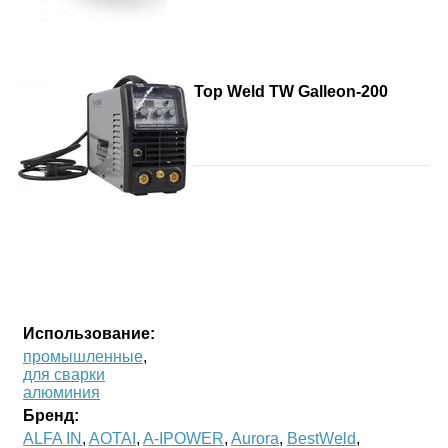
Top Weld TW Galleon-200
Использование:
промышленные
,
для сварки
алюминия
Бренд:
ALFA IN
,
AOTAI
,
A-IPOWER
,
Aurora
,
BestWeld
,