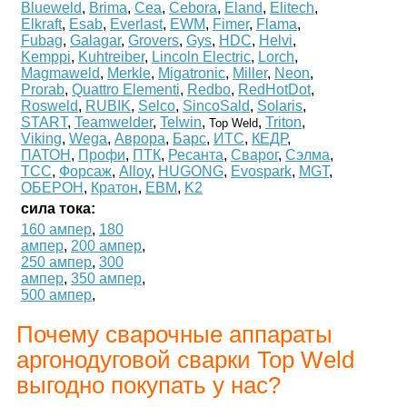
Blueweld
,
Brima
,
Cea
,
Cebora
,
Eland
,
Elitech
,
Elkraft
,
Esab
,
Everlast
,
EWM
,
Fimer
,
Flama
,
Fubag
,
Galagar
,
Grovers
,
Gys
,
HDC
,
Helvi
,
Kemppi
,
Kuhtreiber
,
Lincoln Electric
,
Lorch
,
Magmaweld
,
Merkle
,
Migatronic
,
Miller
,
Neon
,
Prorab
,
Quattro Elementi
,
Redbo
,
RedHotDot
,
Rosweld
,
RUBIK
,
Selco
,
SincoSald
,
Solaris
,
START
,
Teamwelder
,
Telwin
,
,
Triton
,
Top Weld
Viking
,
Wega
,
Аврора
,
Барс
,
ИТС
,
КЕДР
,
ПАТОН
,
Профи
,
ПТК
,
Ресанта
,
Сварог
,
Сэлма
,
ТСС
,
Форсаж
,
Alloy
,
HUGONG
,
Evospark
,
MGT
,
ОБЕРОН
,
Кратон
,
ЕВМ
,
K2
сила тока:
160 ампер
,
180
ампер
,
200 ампер
,
250 ампер
,
300
ампер
,
350 ампер
,
500 ампер
,
Почему сварочные аппараты
аргонодуговой сварки Top Weld
выгодно покупать у нас?