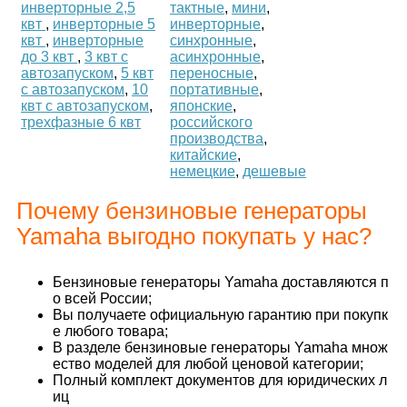
инверторные 2,5
тактные
,
мини
,
квт
,
инверторные 5
инверторные
,
квт
,
инверторные
синхронные
,
до 3 квт
,
3 квт с
асинхронные
,
автозапуском
,
5 квт
переносные
,
с автозапуском
,
10
портативные
,
квт с автозапуском
,
японские
,
трехфазные 6 квт
российского
производства
,
китайские
,
немецкие
,
дешевые
Почему бензиновые генераторы
Yamaha выгодно покупать у нас?
Бензиновые генераторы Yamaha доставляются п
о всей России;
Вы получаете официальную гарантию при покупк
е любого товара;
В разделе бензиновые генераторы Yamaha множ
ество моделей для любой ценовой категории;
Полный комплект документов для юридических л
иц