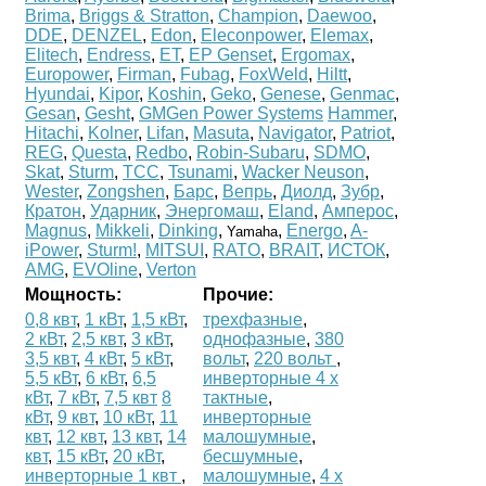
Brima
,
Briggs & Stratton
,
Champion
,
Daewoo
,
DDE
,
DENZEL
,
Edon
,
Eleconpower
,
Elemax
,
Elitech
,
Endress
,
ET
,
EP Genset
,
Ergomax
,
Europower
,
Firman
,
Fubag
,
FoxWeld
,
Hiltt
,
Hyundai
,
Kipor
,
Koshin
,
Geko
,
Genese
,
Genmac
,
Gesan
,
Gesht
,
GMGen Power Systems
Hammer
,
Hitachi
,
Kolner
,
Lifan
,
Masuta
,
Navigator
,
Patriot
,
REG
,
Questa
,
Redbo
,
Robin-Subaru
,
SDMO
,
Skat
,
Sturm
,
ТСС
,
Tsunami
,
Wacker Neuson
,
Wester
,
Zongshen
,
Барс
,
Вепрь
,
Диолд
,
Зубр
,
Кратон
,
Ударник
,
Энергомаш
,
Eland
,
Амперос
,
Magnus
,
Mikkeli
,
Dinking
,
,
Energo
,
A-
Yamaha
iPower
,
Sturm!
,
MITSUI
,
RATO
,
BRAIT
,
ИСТОК
,
AMG
,
EVOline
,
Verton
Мощность:
Прочие:
0,8 квт
,
1 кВт
,
1,5 кВт
,
трехфазные
,
2 кВт
,
2,5 квт
,
3 кВт
,
однофазные
,
380
3,5 квт
,
4 кВт
,
5 кВт
,
вольт
,
220 вольт
,
5,5 кВт
,
6 кВт
,
6,5
инверторные 4 х
кВт
,
7 кВт
,
7,5 квт
8
тактные
,
кВт
,
9 квт
,
10 кВт
,
11
инверторные
квт
,
12 квт
,
13 квт
,
14
малошумные
,
квт
,
15 кВт
,
20 кВт
,
бесшумные
,
инверторные 1 квт
,
малошумные
,
4 х