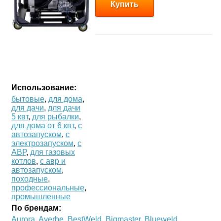
Купить
Использование:
бытовые
,
для дома
,
для дачи
,
для дачи
5 квт
,
для рыбалки
,
для дома от 6 квт
,
с
автозапуском
,
с
электрозапуском
,
с
АВР
,
для газовых
котлов
,
с авр и
автозапуском
,
походные
,
профессиональные
,
промышленные
По брендам:
Aurora
,
Ayerbe
,
BestWeld
,
Bigmaster
,
Blueweld
,