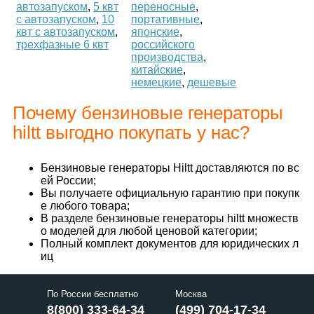
автозапуском
,
5 квт
переносные
,
с автозапуском
,
10
портативные
,
квт с автозапуском
,
японские
,
трехфазные 6 квт
российского
производства
,
китайские
,
немецкие
,
дешевые
Почему бензиновые генераторы
hiltt выгодно покупать у нас?
Бензиновые генераторы Hiltt доставляются по вс
ей России;
Вы получаете официальную гарантию при покупк
е любого товара;
В разделе бензиновые генераторы hiltt множеств
о моделей для любой ценовой категории;
Полный комплект документов для юридических л
иц
По России бесплатно
Москва
8(800) 333-64-34
(499) 704-17-34