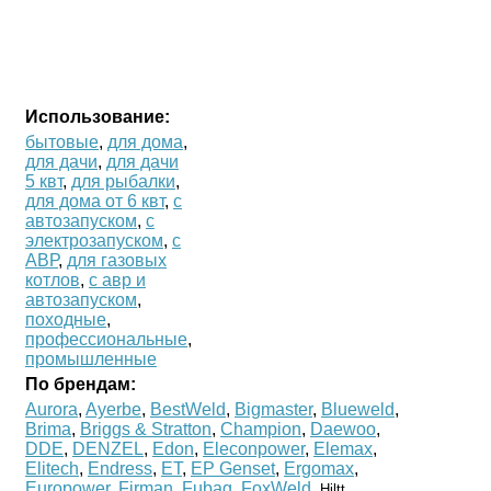
Использование:
бытовые
,
для дома
,
для дачи
,
для дачи
5 квт
,
для рыбалки
,
для дома от 6 квт
,
с
автозапуском
,
с
электрозапуском
,
с
АВР
,
для газовых
котлов
,
с авр и
автозапуском
,
походные
,
профессиональные
,
промышленные
По брендам:
Aurora
,
Ayerbe
,
BestWeld
,
Bigmaster
,
Blueweld
,
Brima
,
Briggs & Stratton
,
Champion
,
Daewoo
,
DDE
,
DENZEL
,
Edon
,
Eleconpower
,
Elemax
,
Elitech
,
Endress
,
ET
,
EP Genset
,
Ergomax
,
Europower
,
Firman
,
Fubag
,
FoxWeld
,
,
Hiltt