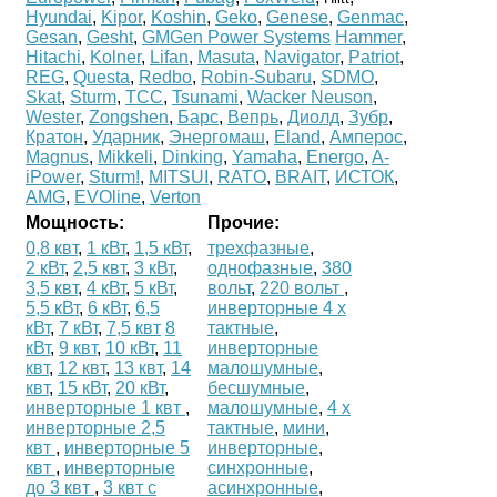
Hyundai
,
Kipor
,
Koshin
,
Geko
,
Genese
,
Genmac
,
Gesan
,
Gesht
,
GMGen Power Systems
Hammer
,
Hitachi
,
Kolner
,
Lifan
,
Masuta
,
Navigator
,
Patriot
,
REG
,
Questa
,
Redbo
,
Robin-Subaru
,
SDMO
,
Skat
,
Sturm
,
ТСС
,
Tsunami
,
Wacker Neuson
,
Wester
,
Zongshen
,
Барс
,
Вепрь
,
Диолд
,
Зубр
,
Кратон
,
Ударник
,
Энергомаш
,
Eland
,
Амперос
,
Magnus
,
Mikkeli
,
Dinking
,
Yamaha
,
Energo
,
A-
iPower
,
Sturm!
,
MITSUI
,
RATO
,
BRAIT
,
ИСТОК
,
AMG
,
EVOline
,
Verton
Мощность:
Прочие:
0,8 квт
,
1 кВт
,
1,5 кВт
,
трехфазные
,
2 кВт
,
2,5 квт
,
3 кВт
,
однофазные
,
380
3,5 квт
,
4 кВт
,
5 кВт
,
вольт
,
220 вольт
,
5,5 кВт
,
6 кВт
,
6,5
инверторные 4 х
кВт
,
7 кВт
,
7,5 квт
8
тактные
,
кВт
,
9 квт
,
10 кВт
,
11
инверторные
квт
,
12 квт
,
13 квт
,
14
малошумные
,
квт
,
15 кВт
,
20 кВт
,
бесшумные
,
инверторные 1 квт
,
малошумные
,
4 х
инверторные 2,5
тактные
,
мини
,
квт
,
инверторные 5
инверторные
,
квт
,
инверторные
синхронные
,
до 3 квт
,
3 квт с
асинхронные
,