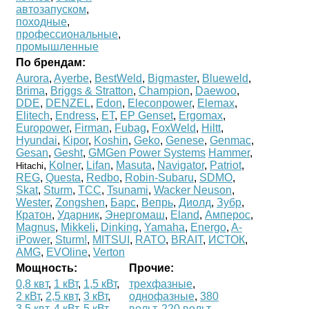
автозапуском
,
походные
,
профессиональные
,
промышленные
По брендам:
Aurora
,
Ayerbe
,
BestWeld
,
Bigmaster
,
Blueweld
,
Brima
,
Briggs & Stratton
,
Champion
,
Daewoo
,
DDE
,
DENZEL
,
Edon
,
Eleconpower
,
Elemax
,
Elitech
,
Endress
,
ET
,
EP Genset
,
Ergomax
,
Europower
,
Firman
,
Fubag
,
FoxWeld
,
Hiltt
,
Hyundai
,
Kipor
,
Koshin
,
Geko
,
Genese
,
Genmac
,
Gesan
,
Gesht
,
GMGen Power Systems
Hammer
,
,
Kolner
,
Lifan
,
Masuta
,
Navigator
,
Patriot
,
Hitachi
REG
,
Questa
,
Redbo
,
Robin-Subaru
,
SDMO
,
Skat
,
Sturm
,
ТСС
,
Tsunami
,
Wacker Neuson
,
Wester
,
Zongshen
,
Барс
,
Вепрь
,
Диолд
,
Зубр
,
Кратон
,
Ударник
,
Энергомаш
,
Eland
,
Амперос
,
Magnus
,
Mikkeli
,
Dinking
,
Yamaha
,
Energo
,
A-
iPower
,
Sturm!
,
MITSUI
,
RATO
,
BRAIT
,
ИСТОК
,
AMG
,
EVOline
,
Verton
Мощность:
Прочие:
0,8 квт
,
1 кВт
,
1,5 кВт
,
трехфазные
,
2 кВт
,
2,5 квт
,
3 кВт
,
однофазные
,
380
3,5 квт
,
4 кВт
,
5 кВт
,
вольт
,
220 вольт
,