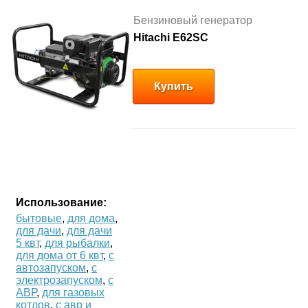
Бензиновый генератор
Hitachi E62SC
Купить
Использование:
бытовые
,
для дома
,
для дачи
,
для дачи
5 квт
,
для рыбалки
,
для дома от 6 квт
,
с
автозапуском
,
с
электрозапуском
,
с
АВР
,
для газовых
котлов
,
с авр и