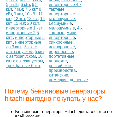
5,5 кВт
,
6 кВт
,
6,5
инверторные 4 х
кВт
,
7 кВт
,
7,5 квт
8
тактные
,
кВт
,
9 квт
,
10 кВт
,
11
инверторные
квт
,
12 квт
,
13 квт
,
14
малошумные
,
квт
,
15 кВт
,
20 кВт
,
бесшумные
,
инверторные 1 квт
,
малошумные
,
4 х
инверторные 2,5
тактные
,
мини
,
квт
,
инверторные 5
инверторные
,
квт
,
инверторные
синхронные
,
до 3 квт
,
3 квт с
асинхронные
,
автозапуском
,
5 квт
переносные
,
с автозапуском
,
10
портативные
,
квт с автозапуском
,
японские
,
трехфазные 6 квт
российского
производства
,
китайские
,
немецкие
,
дешевые
Почему бензиновые генераторы
hitachi выгодно покупать у нас?
Бензиновые генераторы Hitachi доставляются по
всей России;