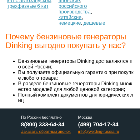
квт с автозапуском
,
японские
,
трехфазные 6 квт
российского
производства
,
китайские
,
немецкие
,
дешевые
Почему бензиновые генераторы
Dinking выгодно покупать у нас?
Бензиновые генераторы Dinking доставляются п
о всей России;
Вы получаете официальную гарантию при покупк
е любого товара;
В разделе бензиновые генераторы Dinking множ
ество моделей для любой ценовой категории;
Полный комплект документов для юридических л
иц
По России бесплатно
Москва
8(800) 333-64-34
(499) 704-17-34
Заказать обратный звонок
info@welding-russia.ru