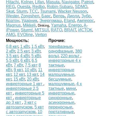
Hitachi
,
Kolner
,
Lifan
,
Masuta
,
Navigator
,
Patriot
,
REG
,
Questa
,
Redbo
,
Robin-Subaru
,
SDMO
,
Skat
,
Sturm
,
ТСС
,
Tsunami
,
Wacker Neuson
,
Wester
,
Zongshen
,
Барс
,
Вепрь
,
Диолд
,
Зубр
,
Кратон
,
Ударник
,
Энергомаш
,
Eland
,
Амперос
,
Magnus
,
Mikkeli
,
,
Yamaha
,
Energo
,
A-
Dinking
iPower
,
Sturm!
,
MITSUI
,
RATO
,
BRAIT
,
ИСТОК
,
AMG
,
EVOline
,
Verton
Мощность:
Прочие:
0,8 квт
,
1 кВт
,
1,5 кВт
,
трехфазные
,
2 кВт
,
2,5 квт
,
3 кВт
,
однофазные
,
380
3,5 квт
,
4 кВт
,
5 кВт
,
вольт
,
220 вольт
,
5,5 кВт
,
6 кВт
,
6,5
инверторные 4 х
кВт
,
7 кВт
,
7,5 квт
8
тактные
,
кВт
,
9 квт
,
10 кВт
,
11
инверторные
квт
,
12 квт
,
13 квт
,
14
малошумные
,
квт
,
15 кВт
,
20 кВт
,
бесшумные
,
инверторные 1 квт
,
малошумные
,
4 х
инверторные 2,5
тактные
,
мини
,
квт
,
инверторные 5
инверторные
,
квт
,
инверторные
синхронные
,
до 3 квт
,
3 квт с
асинхронные
,
автозапуском
,
5 квт
переносные
,
с автозапуском
,
10
портативные
,