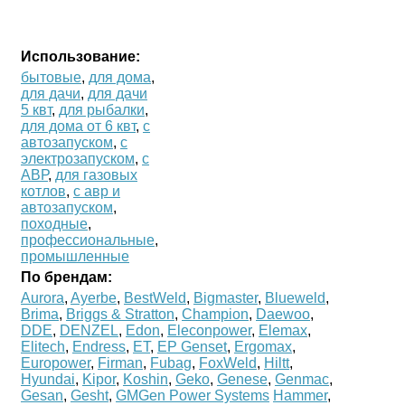
Использование:
бытовые
,
для дома
,
для дачи
,
для дачи
5 квт
,
для рыбалки
,
для дома от 6 квт
,
с
автозапуском
,
с
электрозапуском
,
с
АВР
,
для газовых
котлов
,
с авр и
автозапуском
,
походные
,
профессиональные
,
промышленные
По брендам:
Aurora
,
Ayerbe
,
BestWeld
,
Bigmaster
,
Blueweld
,
Brima
,
Briggs & Stratton
,
Champion
,
Daewoo
,
DDE
,
DENZEL
,
Edon
,
Eleconpower
,
Elemax
,
Elitech
,
Endress
,
ET
,
EP Genset
,
Ergomax
,
Europower
,
Firman
,
Fubag
,
FoxWeld
,
Hiltt
,
Hyundai
,
Kipor
,
Koshin
,
Geko
,
Genese
,
Genmac
,
Gesan
,
Gesht
,
GMGen Power Systems
Hammer
,