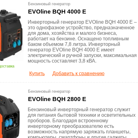
Бензиновый генератор
EVOline BQH 4000 E
Инверторный генератор EVOline BQH 4000 E –
это однофазное устройство, предназначенное
для дома, хозяйства и малого бизнеса,
работает на бензине. Оснащено топливным
баком объемом 7,8 литра. Инверторный
генератор EVOline BQH 4000 E имеет
электрический и ручной запуски, максимальная
мощность составляет 3,8 кВА.
доставка
Купить
Добавить к сравнению
Бензиновый генератор
EVOline BQH 2800 E
Бензиновый инверторный генератор служит
для питания бытовой техники и осветительных
проборов. Благодаря встроенному
инверторному преобразователю есть
возможность напрямую заряжать планшеты,
компьютеры, смартфоны и другие гаджеты,