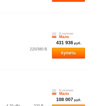
В наличии:
Мало
431 936
руб.
220/380 В
Купить
В наличии:
Мало
108 007
руб.
4.20 кВт
220 В