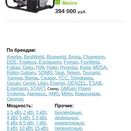
Много
394 000
руб.
По брендам:
Ayerbe
,
BestWeld
,
Blueweld
,
Brima
,
Champion
,
DDE
,
Endress
,
Europower
,
Firman
,
FoxWeld
,
Fubag
,
Geko
,
Hiltt
,
Huter
,
Hyundai
,
Kipor
,
MOSA
,
Robin-Subaru
,
SDMO
,
Skat
,
Telwin
,
Tsunami
,
Yanmar
,
Вепрь
,
Сварог
,
ТСС
,
Shindaiwa
,
Gesan
,
Gesht
,
Lifan
,
Energo
,
DENZEL
,
ESAB
,
Eisemann
,
START
,
,
GMGen Power
Север
Systems
,
Амперос
,
AMG
,
Miller
,
Командарм
,
Genmac
Мощность:
Прочие:
1,5 кВт
,
2 кВт
,
3 кВт
,
бензиновые
,
4 кВт
,
5 кВт
,
5,5 кВт
,
дизельные
,
6 кВт
,
6,5 кВт
,
7 кВт
,
инверторные
,
8 кВт
,
10 кВт
,
15 кВт
,
переносные
,