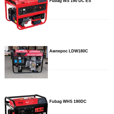
Fubag WS 190 DC ES
Амперос LDW180С
Fubag WHS 190DC