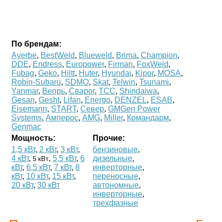
По брендам:
Ayerbe
,
BestWeld
,
Blueweld
,
Brima
,
Champion
,
DDE
,
Endress
,
Europower
,
Firman
,
FoxWeld
,
Fubag
,
Geko
,
Hiltt
,
Huter
,
Hyundai
,
Kipor
,
MOSA
,
Robin-Subaru
,
SDMO
,
Skat
,
Telwin
,
Tsunami
,
Yanmar
,
Вепрь
,
Сварог
,
ТСС
,
Shindaiwa
,
Gesan
,
Gesht
,
Lifan
,
Energo
,
DENZEL
,
ESAB
,
Eisemann
,
START
,
Север
,
GMGen Power
Systems
,
Амперос
,
AMG
,
Miller
,
Командарм
,
Genmac
Мощность:
Прочие:
1,5 кВт
,
2 кВт
,
3 кВт
,
бензиновые
,
4 кВт
,
,
5,5 кВт
,
6
дизельные
,
5 кВт
кВт
,
6,5 кВт
,
7 кВт
,
8
инверторные
,
кВт
,
10 кВт
,
15 кВт
,
переносные
,
20 кВт
,
30 кВт
автономные
,
инверторные
,
трехфазные