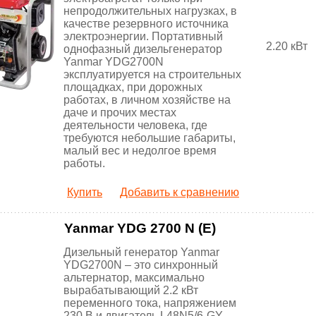
непродолжительных нагрузках, в
качестве резервного источника
электроэнергии. Портативный
2.20 кВт
однофазный дизельгенератор
Yanmar YDG2700N
эксплуатируется на строительных
площадках, при дорожных
работах, в личном хозяйстве на
даче и прочих местах
деятельности человека, где
требуются небольшие габариты,
малый вес и недолгое время
работы.
Купить
Добавить к сравнению
Yanmar YDG 2700 N (E)
Дизельный генератор Yanmar
YDG2700N – это синхронный
альтернатор, максимально
вырабатывающий 2.2 кВт
переменного тока, напряжением
230 В и двигатель L48N5/6-GY.