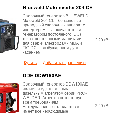
Blueweld Motoinverter 204 CE
Сварочный генератор BLUEWELD
Motoweld 204 CE - бензиновый
приводный сварочный аппарат с
инвертером, высокочастотным
генератором постоянного (DC)
тока с постоянными магнитами
2.20 кВт
для сварки электродами MMA и
TIG-DC, с возбуждением дуги
касанием.
Купить
Добавить к сравнению
DDE DDW190AE
Cварочный генератор DDW190AE
является единственным
дизельным агрегатом серии PRO-
WELDER. Агрегат соответствует
всем требованиям
2.20 кВт
международных стандартов и
имеет все необходимые