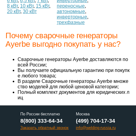
6 кВт
,
6,5 кВт
,
7 кВт
,
инверторные
,
8 кВт
,
10 кВт
,
15 кВт
,
переносные
,
20 кВт
,
30 кВт
автономные
,
инверторные
,
трехфазные
Почему сварочные генераторы
Ayerbe выгодно покупать у нас?
Сварочные генераторы Ayerbe доставляются по
всей России;
Вы получаете официальную гарантию при покупк
е любого товара;
В разделе Сварочные генераторы Ayerbe множе
ство моделей для любой ценовой категории;
Полный комплект документов для юридических л
иц
По России бесплатно
Москва
8(800) 333-64-34
(499) 704-17-34
Заказать обратный звонок
info@welding-russia.ru