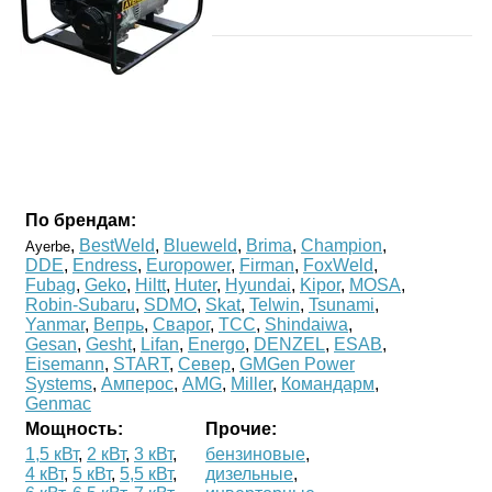
По брендам:
,
BestWeld
,
Blueweld
,
Brima
,
Champion
,
Ayerbe
DDE
,
Endress
,
Europower
,
Firman
,
FoxWeld
,
Fubag
,
Geko
,
Hiltt
,
Huter
,
Hyundai
,
Kipor
,
MOSA
,
Robin-Subaru
,
SDMO
,
Skat
,
Telwin
,
Tsunami
,
Yanmar
,
Вепрь
,
Сварог
,
ТСС
,
Shindaiwa
,
Gesan
,
Gesht
,
Lifan
,
Energo
,
DENZEL
,
ESAB
,
Eisemann
,
START
,
Север
,
GMGen Power
Systems
,
Амперос
,
AMG
,
Miller
,
Командарм
,
Genmac
Мощность:
Прочие:
1,5 кВт
,
2 кВт
,
3 кВт
,
бензиновые
,
4 кВт
,
5 кВт
,
5,5 кВт
,
дизельные
,