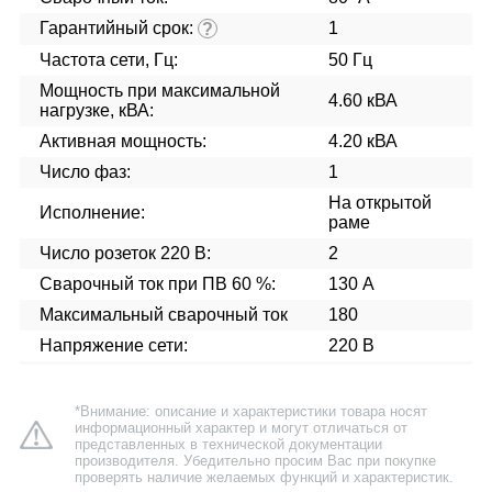
Гарантийный срок:
1
?
Частота сети, Гц:
50 Гц
Мощность при максимальной
4.60 кВА
нагрузке, кВА:
Активная мощность:
4.20 кВА
Число фаз:
1
На открытой
Исполнение:
раме
Число розеток 220 В:
2
Сварочный ток при ПВ 60 %:
130 А
Максимальный сварочный ток
180
Напряжение сети:
220 В
*Внимание: описание и характеристики товара носят
информационный характер и могут отличаться от
представленных в технической документации
производителя. Убедительно просим Вас при покупке
проверять наличие желаемых функций и характеристик.