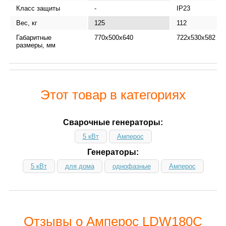
Класс защиты
-
IP23
Вес, кг
125
112
Габаритные
770x500x640
722x530x582
размеры, мм
Этот товар в категориях
Сварочные генераторы:
5 кВт
Амперос
Генераторы:
5 кВт
для дома
однофазные
Амперос
Отзывы о Амперос LDW180С