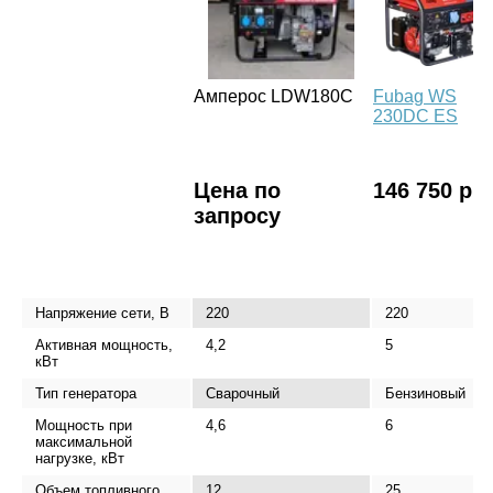
Амперос LDW180С
Fubag WS
230DC ES
Цена по
146 750 р.
запросу
Напряжение сети, В
220
220
Активная мощность,
4,2
5
кВт
Тип генератора
Сварочный
Бензиновый
Мощность при
4,6
6
максимальной
нагрузке, кВт
Объем топливного
12
25