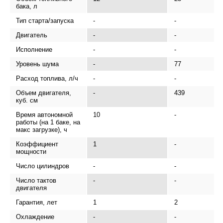
бака, л
Тип старта/запуска
-
-
Двигатель
-
-
Исполнение
-
-
Уровень шума
-
77
Расход топлива, л/ч
-
-
Объем двигателя,
-
439
куб. см
Время автономной
10
-
работы (на 1 баке, на
макс загрузке), ч
Коэффициент
1
-
мощности
Число цилиндров
-
-
Число тактов
-
-
двигателя
Гарантия, лет
1
2
Охлаждение
-
-