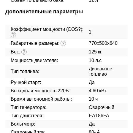
Объем топливного бака:
12 л
Дополнительные параметры
Коэффициент мощности (COS?):
1
?
Габаритные размеры:
770x500x640
?
Вес:
125 кг.
?
Мощность двигателя:
10 л.с
Дизельное
Тип топлива:
топливо
Ручной старт:
Да
Выходная мощность 220В:
4.60 кВт
Время автономной работы:
10 ч
Тип генератора:
Сварочный
Тип двигателя:
EA186FA
Вольтметр:
Да
Сварочный ток:
80- А