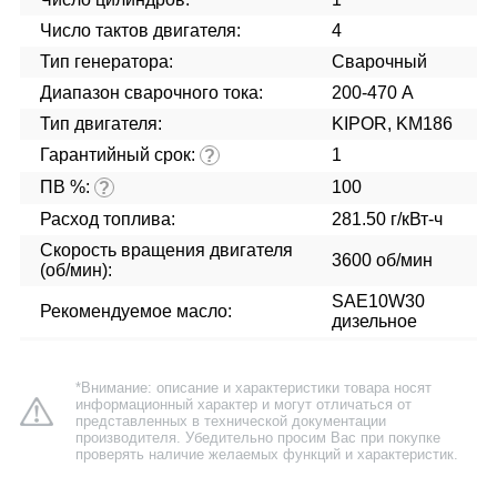
Число тактов двигателя:
4
Тип генератора:
Сварочный
Диапазон сварочного тока:
200-470 А
Тип двигателя:
KIPOR, KM186
Гарантийный срок:
1
?
ПВ %:
100
?
Расход топлива:
281.50 г/кВт-ч
Скорость вращения двигателя
3600 об/мин
(об/мин):
SAE10W30
Рекомендуемое масло:
дизельное
*Внимание: описание и характеристики товара носят
информационный характер и могут отличаться от
представленных в технической документации
производителя. Убедительно просим Вас при покупке
проверять наличие желаемых функций и характеристик.