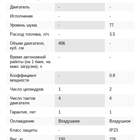
Двигатель
-
-
Исполнение
-
-
Уровень шума
-
77
Расход топлива, л/ч
-
3,5
Объем двигателя,
406
-
куб. см
Время автономной
-
-
работы (на 1 баке, на
макс загрузке), ч
Коэффициент
-
0,8
мощности
Число цилиндров
1
2
Число тактов
4
4
двигателя
Гарантия, лет
1
1
Охлаждение
Воздушное
Воздушное
Класс защиты
-
IP23
Вес, кг
150
226