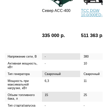
Север АСС-400
ТСС DGW
10.0/300ED-R
335 000 р.
511 363 р.
Напряжение сети, В
-
380
Активная мощность,
-
10
кВт
Тип генератора
Сварочный
Сварочный
Мощность при
6,3
11
максимальной
нагрузке, кВт
Объем топливного
15
25
бака, л
Тип старта/запуска
-
-