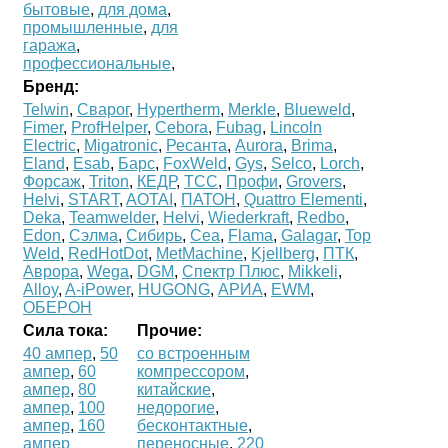
бытовые
,
для дома
,
промышленные
,
для
гаража
,
профессиональные
,
Бренд:
Telwin
,
Сварог
,
Hypertherm
,
Merkle
,
Blueweld
,
Fimer
,
ProfHelper
,
Cebora
,
Fubag
,
Lincoln
Electric
,
Migatronic
,
Ресанта
,
Aurora
,
Brima
,
Eland
,
Esab
,
Барс
,
FoxWeld
,
Gys
,
Selco
,
Lorch
,
Форсаж
,
Triton
,
КЕДР
,
ТСС
,
Профи
,
Grovers
,
Helvi
,
START
,
AOTAI
,
ПАТОН
,
Quattro Elementi
,
Deka
,
Teamwelder
,
Helvi
,
Wiederkraft
,
Redbo
,
Edon
,
Сэлма
,
Сибирь
,
Cea
,
Flama
,
Galagar
,
Top
Weld
,
RedHotDot
,
MetMachine
,
Kjellberg
,
ПТК
,
Аврора
,
Wega
,
DGM
,
Спектр Плюс
,
Mikkeli
,
Alloy
,
A-iPower
,
HUGONG
,
АРИА
,
EWM
,
ОБЕРОН
Cила тока:
Прочие:
40 ампер
,
50
со встроенным
ампер
,
60
компрессором
,
ампер
,
80
китайские
,
ампер
,
100
недорогие
,
ампер
,
160
бесконтактные
,
ампер
переносные
,
220