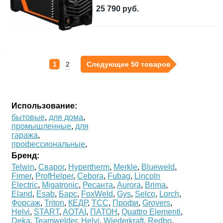
25 790
руб.
1
2
Следующие 50 товаров
Использование:
бытовые
,
для дома
,
промышленные
,
для
гаража
,
профессиональные
,
Бренд:
Telwin
,
Сварог
,
Hypertherm
,
Merkle
,
Blueweld
,
Fimer
,
ProfHelper
,
Cebora
,
Fubag
,
Lincoln
Electric
,
Migatronic
,
Ресанта
,
Aurora
,
Brima
,
Eland
,
Esab
,
Барс
,
FoxWeld
,
Gys
,
Selco
,
Lorch
,
Форсаж
,
Triton
,
КЕДР
,
ТСС
,
Профи
,
Grovers
,
Helvi
,
START
,
AOTAI
,
ПАТОН
,
Quattro Elementi
,
Deka
,
Teamwelder
,
Helvi
,
Wiederkraft
,
Redbo
,