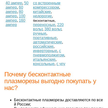
40 ампер
,
50
со встроенным
ампер
,
60
компрессором
,
ампер
,
80
китайские
,
ампер
,
100
недорогие
,
ампер
,
160
,
бесконтактные
ампер
переносные
,
220
вольт
,
380 вольт
,
ручные
,
портативные
,
автоматические
,
российские
,
инверторные
,
с
пневмоподжигом
,
итальянские
,
консольные
,
с чпу
Почему бесконтактные
плазморезы выгодно покупать у
нас?
Бесконтактные плазморезы доставляются по все
й России;