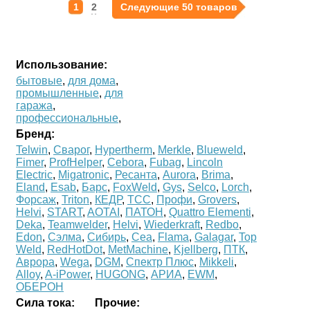
1
2
Следующие 50 товаров
Использование:
бытовые
,
для дома
,
промышленные
,
для
гаража
,
профессиональные
,
Бренд:
Telwin
,
Сварог
,
Hypertherm
,
Merkle
,
Blueweld
,
Fimer
,
ProfHelper
,
Cebora
,
Fubag
,
Lincoln
Electric
,
Migatronic
,
Ресанта
,
Aurora
,
Brima
,
Eland
,
Esab
,
Барс
,
FoxWeld
,
Gys
,
Selco
,
Lorch
,
Форсаж
,
Triton
,
КЕДР
,
ТСС
,
Профи
,
Grovers
,
Helvi
,
START
,
AOTAI
,
ПАТОН
,
Quattro Elementi
,
Deka
,
Teamwelder
,
Helvi
,
Wiederkraft
,
Redbo
,
Edon
,
Сэлма
,
Сибирь
,
Cea
,
Flama
,
Galagar
,
Top
Weld
,
RedHotDot
,
MetMachine
,
Kjellberg
,
ПТК
,
Аврора
,
Wega
,
DGM
,
Спектр Плюс
,
Mikkeli
,
Alloy
,
A-iPower
,
HUGONG
,
АРИА
,
EWM
,
ОБЕРОН
Cила тока:
Прочие: