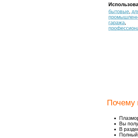
Использова
бытовые
,
дл
промышлен
гаража
,
профессион
Почему 
Плазмор
Вы полу
В разде
Полный 