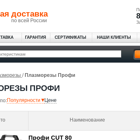
П
ая доставка
8
по всей России
З
СТАВКА
ГАРАНТИЯ
СЕРТИФИКАТЫ
НАШИ КЛИЕНТЫ
азморезы
/
Плазморезы Профи
ОРЕЗЫ ПРОФИ
Популярности
Цене
по:
то
Наименование
Профи CUT 80