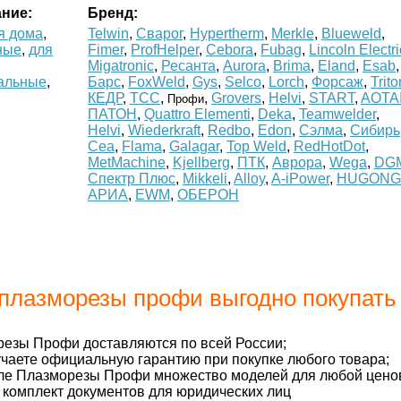
ние:
Бренд:
я дома
,
Telwin
,
Сварог
,
Hypertherm
,
Merkle
,
Blueweld
,
ные
,
для
Fimer
,
ProfHelper
,
Cebora
,
Fubag
,
Lincoln Electri
Migatronic
,
Ресанта
,
Aurora
,
Brima
,
Eland
,
Esab
,
альные
,
Барс
,
FoxWeld
,
Gys
,
Selco
,
Lorch
,
Форсаж
,
Trito
КЕДР
,
ТСС
,
,
Grovers
,
Helvi
,
START
,
AOTA
Профи
ПАТОН
,
Quattro Elementi
,
Deka
,
Teamwelder
,
Helvi
,
Wiederkraft
,
Redbo
,
Edon
,
Сэлма
,
Сибирь
Cea
,
Flama
,
Galagar
,
Top Weld
,
RedHotDot
,
MetMachine
,
Kjellberg
,
ПТК
,
Аврора
,
Wega
,
DG
Спектр Плюс
,
Mikkeli
,
Alloy
,
A-iPower
,
HUGONG
АРИА
,
EWM
,
ОБЕРОН
плазморезы профи выгодно покупать 
езы Профи доставляются по всей России;
чаете официальную гарантию при покупке любого товара;
ле Плазморезы Профи множество моделей для любой ценов
комплект документов для юридических лиц