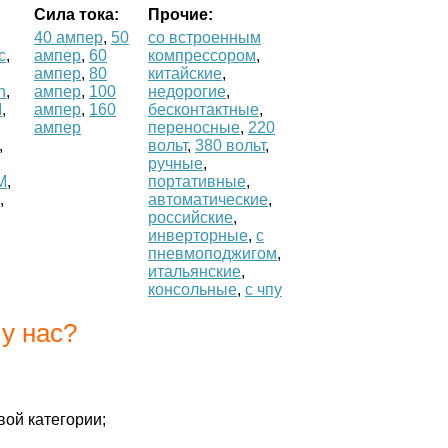
Cила тока:
Прочие:
40 ампер
,
50
со встроенным
c
,
ампер
,
60
компрессором
,
ампер
,
80
китайские
,
n
,
ампер
,
100
недорогие
,
I
,
ампер
,
160
бесконтактные
,
ампер
переносные
,
220
,
вольт
,
380 вольт
,
ручные
,
M
,
портативные
,
,
автоматические
,
российские
,
инверторные
,
с
пневмоподжигом
,
итальянские
,
консольные
,
с чпу
у нас?
ой категории;