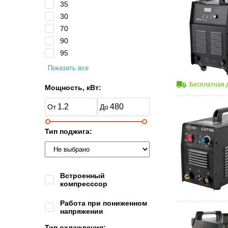
35
30
70
90
95
Показать все
Бесплатная 
Мощность, кВт:
Тип поджига:
Встроенный
компресссор
Работа при пониженном
напряжении
Тип охлаждения: