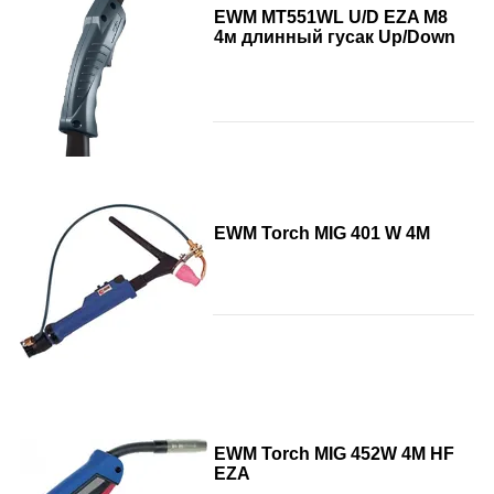
EWM MT551WL U/D EZA М8
4м длинный гусак Up/Down
EWM Torch MIG 401 W 4M
EWM Torch MIG 452W 4M HF
EZA