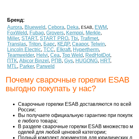
Бренд:
Aurora
,
Blueweld
,
Cebora
,
Deka
,
,
EWM
,
ESAB
FoxWeld
,
Fubag
,
Grovers
,
Kemppi
,
Merkle
,
Miller
,
START
,
START PRO
,
Tbi
,
Trafimet
,
Translas
,
Triton
,
Барс
,
КЕДР
,
Сварог
,
Telwin
,
Lincoln Electric
,
ТСС
,
Elkraft
,
Hypertherm
,
Teamwelder
,
Helvi
,
Cea
,
Top Weld
,
RedHotDot
,
ПТК
,
Abicor Binzel
,
РПВ
,
Gys
,
HUGONG
,
HRT
,
MTL
,
Parker
,
Parweld
Почему сварочные горелки ESAB
выгодно покупать у нас?
Сварочные горелки ESAB доставляются по всей
России;
Вы получаете официальную гарантию при покупк
е любого товара;
В разделе сварочные горелки ESAB множество м
оделей для любой ценовой категории;
Полный комплект документов для юридических л