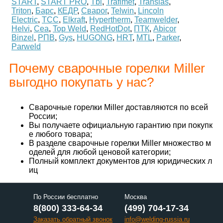
START
,
START PRO
,
Tbi
,
Trafimet
,
Translas
,
Triton
,
Барс
,
КЕДР
,
Сварог
,
Telwin
,
Lincoln
Electric
,
ТСС
,
Elkraft
,
Hypertherm
,
Teamwelder
,
Helvi
,
Cea
,
Top Weld
,
RedHotDot
,
ПТК
,
Abicor
Binzel
,
РПВ
,
Gys
,
HUGONG
,
HRT
,
MTL
,
Parker
,
Parweld
Почему сварочные горелки Miller
выгодно покупать у нас?
Сварочные горелки Miller доставляются по всей
России;
Вы получаете официальную гарантию при покупк
е любого товара;
В разделе сварочные горелки Miller множество м
оделей для любой ценовой категории;
Полный комплект документов для юридических л
иц
По России бесплатно
Москва
8(800) 333-64-34
(499) 704-17-34
Заказать обратный звонок
info@welding-russia.ru