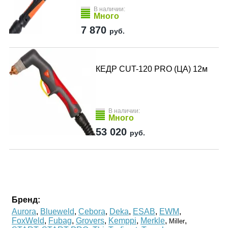
В наличии:
Много
7 870
руб.
КЕДР CUT-120 PRO (ЦА) 12м
В наличии:
Много
53 020
руб.
Бренд:
Aurora
,
Blueweld
,
Cebora
,
Deka
,
ESAB
,
EWM
,
FoxWeld
,
Fubag
,
Grovers
,
Kemppi
,
Merkle
,
,
Miller