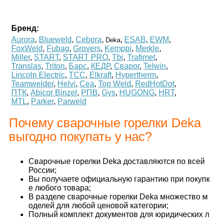
Бренд:
Aurora
,
Blueweld
,
Cebora
,
,
ESAB
,
EWM
,
Deka
FoxWeld
,
Fubag
,
Grovers
,
Kemppi
,
Merkle
,
Miller
,
START
,
START PRO
,
Tbi
,
Trafimet
,
Translas
,
Triton
,
Барс
,
КЕДР
,
Сварог
,
Telwin
,
Lincoln Electric
,
ТСС
,
Elkraft
,
Hypertherm
,
Teamwelder
,
Helvi
,
Cea
,
Top Weld
,
RedHotDot
,
ПТК
,
Abicor Binzel
,
РПВ
,
Gys
,
HUGONG
,
HRT
,
MTL
,
Parker
,
Parweld
Почему сварочные горелки Deka
выгодно покупать у нас?
Сварочные горелки Deka доставляются по всей
России;
Вы получаете официальную гарантию при покупк
е любого товара;
В разделе сварочные горелки Deka множество м
оделей для любой ценовой категории;
Полный комплект документов для юридических л