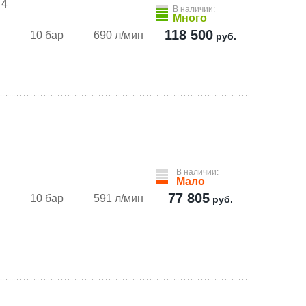
 4
В наличии:
Много
118 500
10 бар
690 л/мин
руб.
В наличии:
Мало
77 805
10 бар
591 л/мин
руб.