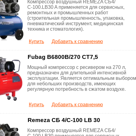
Компрессор воздушный REMEZA СБ4/
С-100.LB30 A применяется для сервисных,
ремонтных и промышленных работ
(строительная промышленность, упаковка,
пневматический инструмент, медицинская
техника и стоматология).
Купить
Добавить к сравнению
Fubag B6800B/270 CT7,5
Мощный компрессор с ресивером на 270 л,
предназначен для длительной интенсивной
эксплуатации. Является оптимальным выборо
для небольших производств, имеющих
регулярную потребность в сжатом воздухе.
Купить
Добавить к сравнению
Remeza СБ 4/С-100 LB 30
Компрессор воздушный REMEZA СБ4/
С-100.LB30 применяется для сервисных,