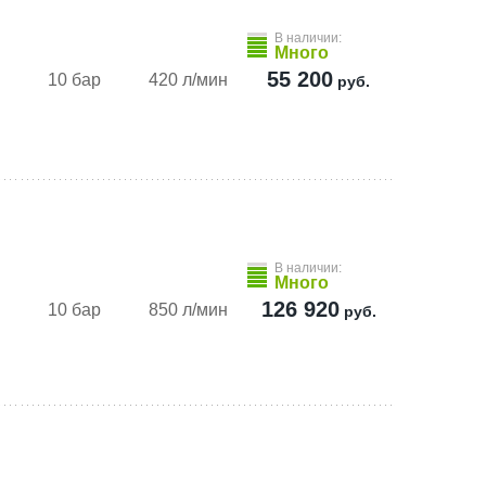
В наличии:
Много
55 200
10 бар
420 л/мин
руб.
В наличии:
м
Много
126 920
10 бар
850 л/мин
руб.