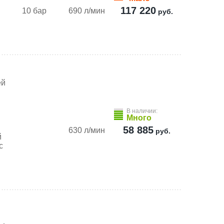
117 220
10 бар
690 л/мин
руб.
ей
В наличии:
Много
58 885
630 л/мин
руб.
й
с