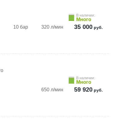
В наличии:
Много
35 000
10 бар
320 л/мин
руб.
то
В наличии:
Много
59 920
650 л/мин
руб.