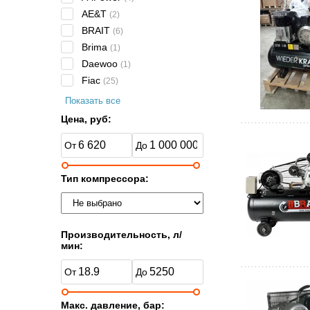
AE&T
(2)
BRAIT
(6)
Brima
(1)
Daewoo
(1)
Fiac
(25)
Показать все
Цена, руб:
Тип компрессора:
Производительность, л/
мин:
Макс. давление, бар: