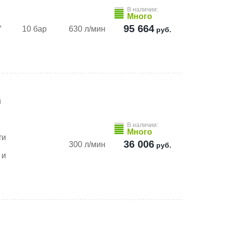
В наличии:
Много
,
95 664
10 бар
630 л/мин
руб.
й
В наличии:
Много
ти
36 006
300 л/мин
руб.
 и