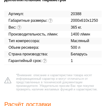
Артикул:
20388
Габаритные размеры:
2000x610x1250
?
Вес:
365 кг.
?
Производительность, л/мин:
1400 л/мин
Тип компрессора:
Масляный
Объем ресивера:
500 л
Страна производства:
Беларусь
Гарантийный срок:
1
?
*Внимание: описание и характеристики товара носят
информационный характер и могут отличаться от
представленных в технической документации
производителя. Убедительно просим Вас при покупке
проверять наличие желаемых функций и характеристик.
Расчёт доставки