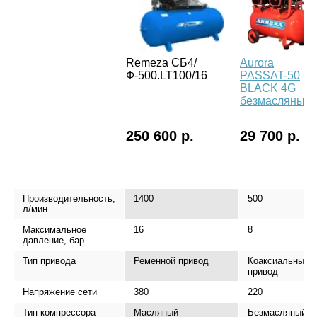
Remeza СБ4/
Aurora
Ф-500.LT100/16
PASSAT-50
BLACK 4G
безмасляный
250 600 р.
29 700 р.
Производительность,
1400
500
л/мин
Максимальное
16
8
давление, бар
Тип привода
Ременной привод
Коаксиальный
привод
Напряжение сети
380
220
Тип компрессора
Масляный
Безмасляный