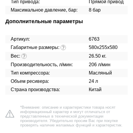
Тип привода:
Прямой привод
Максимальное давление, бар:
8 бар
Дополнительные параметры
Артикул:
6763
Габаритные размеры:
580x255x580
?
Вес:
26.50 кг.
?
Производительность, л/мин:
206 л/мин
Тип компрессора:
Масляный
Объем ресивера:
24 л
Страна производства:
Китай
*Внимание: описание и характеристики товара носят
информационный характер и могут отличаться от
представленных в технической документации
производителя. Убедительно просим Вас при покупке
проверять наличие желаемых функций и характеристик.