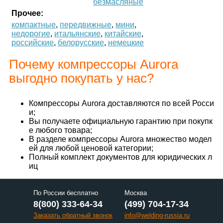
безмасляные
Прочее:
компактные
,
передвижные
,
мини
,
недорогие
,
итальянские
,
китайские
,
российские
,
белорусские
,
немецкие
Почему компрессоры Aurora
выгодно покупать у нас?
Компрессоры Aurora доставляются по всей Росси
и;
Вы получаете официальную гарантию при покупк
е любого товара;
В разделе компрессоры Aurora множество модел
ей для любой ценовой категории;
Полный комплект документов для юридических л
иц
По России бесплатно
Москва
8(800) 333-64-34
(499) 704-17-34
Заказать обратный звонок
info@welding-russia.ru