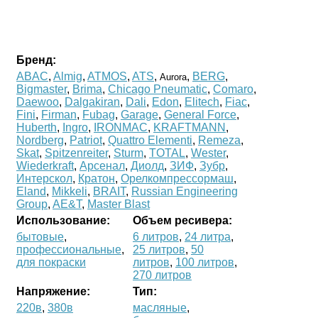
Бренд:
ABAC
,
Almig
,
ATMOS
,
ATS
,
,
BERG
,
Aurora
Bigmaster
,
Brima
,
Chicago Pneumatic
,
Comaro
,
Daewoo
,
Dalgakiran
,
Dali
,
Edon
,
Elitech
,
Fiac
,
Fini
,
Firman
,
Fubag
,
Garage
,
General Force
,
Huberth
,
Ingro
,
IRONMAC
,
KRAFTMANN
,
Nordberg
,
Patriot
,
Quattro Elementi
,
Remeza
,
Skat
,
Spitzenreiter
,
Sturm
,
TOTAL
,
Wester
,
Wiederkraft
,
Арсенал
,
Диолд
,
ЗИФ
,
Зубр
,
Интерскол
,
Кратон
,
Орелкомпрессормаш
,
Eland
,
Mikkeli
,
BRAIT
,
Russian Engineering
Group
,
AE&T
,
Master Blast
Использование:
Объем ресивера:
бытовые
,
6 литров
,
24 литра
,
профессиональные
,
25 литров
,
50
для покраски
литров
,
100 литров
,
270 литров
Напряжение:
Тип:
220в
,
380в
масляные
,