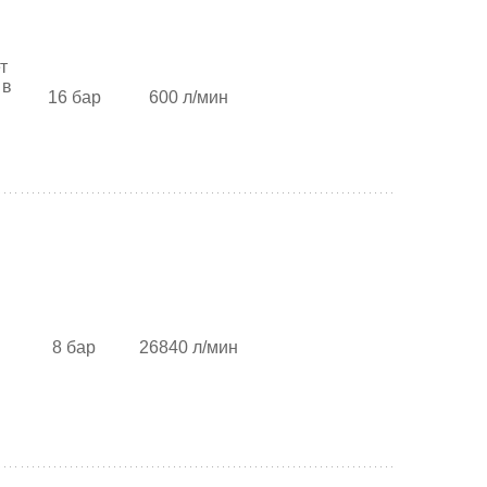
т
 в
16 бар
600 л/мин
8 бар
26840 л/мин