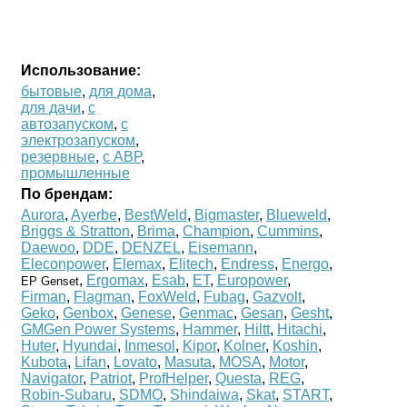
Использование:
бытовые
,
для дома
,
для дачи
,
с
автозапуском
,
с
электрозапуском
,
резервные
,
с АВР
,
промышленные
По брендам:
Aurora
,
Ayerbe
,
BestWeld
,
Bigmaster
,
Blueweld
,
Briggs & Stratton
,
Brima
,
Champion
,
Cummins
,
Daewoo
,
DDE
,
DENZEL
,
Eisemann
,
Eleconpower
,
Elemax
,
Elitech
,
Endress
,
Energo
,
,
Ergomax
,
Esab
,
ET
,
Europower
,
EP Genset
Firman
,
Flagman
,
FoxWeld
,
Fubag
,
Gazvolt
,
Geko
,
Genbox
,
Genese
,
Genmac
,
Gesan
,
Gesht
,
GMGen Power Systems
,
Hammer
,
Hiltt
,
Hitachi
,
Huter
,
Hyundai
,
Inmesol
,
Kipor
,
Kolner
,
Koshin
,
Kubota
,
Lifan
,
Lovato
,
Masuta
,
MOSA
,
Motor
,
Navigator
,
Patriot
,
ProfHelper
,
Questa
,
REG
,
Robin-Subaru
,
SDMO
,
Shindaiwa
,
Skat
,
START
,