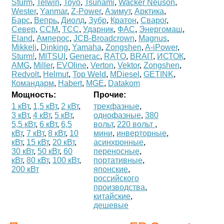
Sturm
,
Telwin
,
Toyo
,
Tsunami
,
Wacker Neuson
,
Wester
,
Yanmar
,
Z-Power
,
Азимут
,
Арктика
,
Барс
,
Вепрь
,
Диолд
,
Зубр
,
Кратон
,
Сварог
,
Север
,
ССМ
,
ТСС
,
Ударник
,
ФАС
,
Энергомаш
,
Eland
,
Амперос
,
JCB-Broadcrown
,
Magnus
,
Mikkeli
,
Dinking
,
Yamaha
,
Zongshen
,
A-iPower
,
Sturm!
,
MITSUI
,
Generac
,
RATO
,
BRAIT
,
ИСТОК
,
AMG
,
Miller
,
EVOline
,
Verton
,
Vektor
,
Zongshen
,
Redvolt
,
Helmut
,
Top Weld
,
MDiesel
,
GETINK
,
Командарм
,
Habert
,
MGE
,
Datakom
Мощность:
Прочие:
1 кВт
,
1,5 кВт
,
2 кВт
,
трехфазные
,
3 кВт
,
4 кВт
,
5 кВт
,
однофазные
,
380
5,5 кВт
,
6 кВт
,
6,5
вольт
,
220 вольт
,
кВт
,
7 кВт
,
8 кВт
,
10
мини
,
инверторные
,
кВт
,
15 кВт
,
20 кВт
,
асинхронные
,
30 кВт
,
50 кВт
,
60
переносные
,
кВт
,
80 кВт
,
100 кВт
,
портативные
,
200 кВт
японские
,
российского
производства
,
китайские
,
дешевые