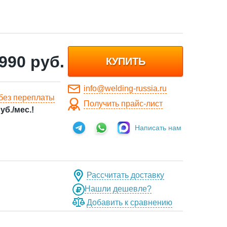
 990
руб.
КУПИТЬ
info@welding-russia.ru
без переплаты
Получить прайс-лист
уб./мес.!
Написать нам
Рассчитать доставку
Нашли дешевле?
Добавить к сравнению