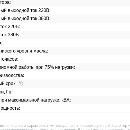
тора:
ый выходной ток 220В:
ый выходной ток 380В:
ток 220В:
ток 380В:
е:
низкого уровня масла:
точасов:
ономной работы при 75% нагрузки:
изводства:
ый срок:
?
и, Гц:
ри максимальной нагрузке, кВА:
мощность:
ие: описание и характеристики товара носят информационный характер и
тации производителя. Убедительно просим Вас при покупке проверять н