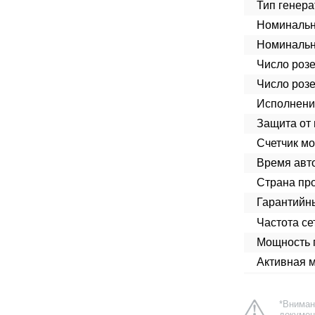
Тип генера
Номинальн
Номинальн
Число розе
Число розе
Исполнени
Защита от 
Счетчик мо
Время авт
Страна про
Гарантийн
Частота сет
Мощность п
Активная 
*Вниман
докумен