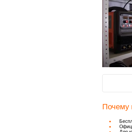
Почему 
Бесп
Офици
Для ю