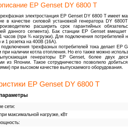
описание EP Genset DY 6800 Т
рехфазная электростанция EP Genset DY 6800 T имеет мак
ие в качестве силовой установкой генератора DY 6800
производителю расширить срок гарантийных обязател
лей данного сегмента). Бак станции EP Genset вмещает
1 часов (при ¾ нагрузки). Для подключения потребителей
 и 1 розетка на 400В (16А).
 подключения трехфазных потребителей тока делает EP 
 при наличии котла отопления. Но его также можно исполь
выпускающая генераторы EP Genset, более двух деся
ми из Японии. Такое сотрудничество позволило добитьс
ями) при высоком качестве выпускаемого оборудования.
ристики EP Genset DY 6800 Т
параметры
е сети:
ри максимальной нагрузке, кВт
мощность: