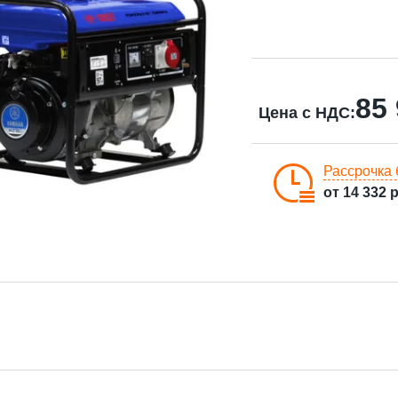
85
Цена с НДС:
Рассрочка 
от
14 332
р