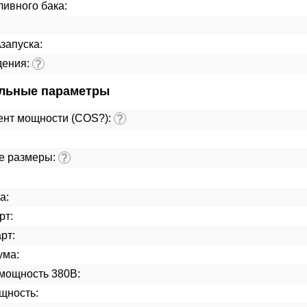
ивного бака:
\запуска:
дения:
?
льные параметры
нт мощности (COS?):
?
е размеры:
?
а:
рт:
рт:
ума:
мощность 380В:
щность: