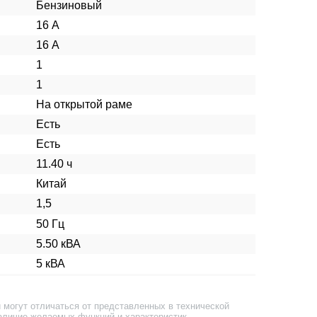
Бензиновый
16 А
16 А
1
1
На открытой раме
Есть
Есть
11.40 ч
Китай
1,5
50 Гц
5.50 кВА
5 кВА
 могут отличаться от представленных в технической
аличие желаемых функций и характеристик.