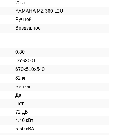
25 л
YAMAHA MZ 360 L2U
Ручной
Воздушное
0.80
DY6800T
670x510x540
82 кг.
Бензин
Да
Нет
72 дБ
4.40 кВт
5.50 кВА