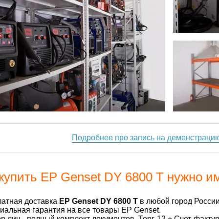
Подробнее про запись на демонстраци
купить EP Genset DY 6800 Т нужно и
латная доставка
EP Genset DY 6800 Т
в любой город России
альная гарантия на все товары EP Genset.
р.лиц - полный комплект документов. Торг-12 + Счет-факту